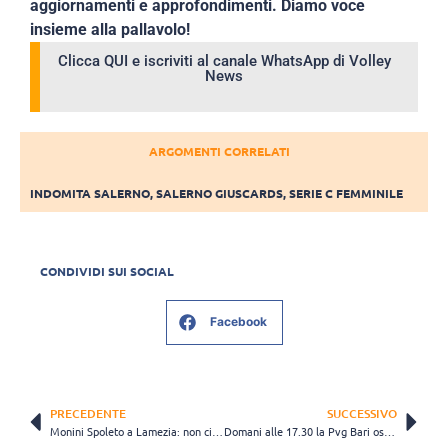
aggiornamenti e approfondimenti. Diamo voce
insieme alla pallavolo!
Clicca QUI e iscriviti al canale WhatsApp di Volley
News
ARGOMENTI CORRELATI
INDOMITA SALERNO
,
SALERNO GIUSCARDS
,
SERIE C FEMMINILE
CONDIVIDI SUI SOCIAL
Facebook
PRECEDENTE
SUCCESSIVO
Monini Spoleto a Lamezia: non ci sono altre occasioni da sprecare sulla strada della promozione
Domani alle 17.30 la Pvg Bari ospita il ritorno del derby di Puglia di B1 femminile