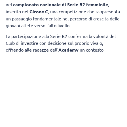
nel
campionato nazionale di Serie B2 femminile
,
inserito nel
Girone C
, una competizione che rappresenta
un passaggio fondamentale nel percorso di crescita delle
giovani atlete verso l’alto livello.
La partecipazione alla Serie B2 conferma la volontà del
Club di investire con decisione sul proprio vivaio,
offrendo alle ragazze dell’
Academy
un contesto
competitivo nel quale misurarsi ogni settimana con
società di grande tradizione e consolidata esperienza.
Il
gruppo sarà composto da atlete giovanissime,
provenienti dalle squadre under 17 e under 19.
gironi del campionato nazionale
La composizione dei
è
stata definita dalla FIPAV in vista della nuova stagione.
Il Girone C vedrà il
ChorusLife Volley Bergamo
Academy
affrontare un campionato di alto profilo
insieme a: