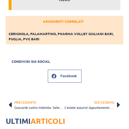
ARGOMENTI CORRELATI
CERIGNOLA
,
PALAMARTINO
,
PHARMA VOLLEY GIULIANI BARI
,
PUGLIA
,
PVG BARI
CONDIVIDI SUI SOCIAL
Facebook
PRECEDENTE
SUCCESSIVO
Guiscards contro Indomita: Salerno è pronta per un derby di alta classifica
L’estate azzurra! Appuntamento ad agosto con la qualificazione olimpica
ULTIMI
ARTICOLI