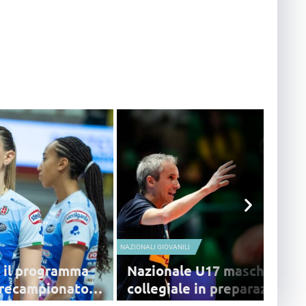
NAZIONALI GIOVANILI
o il programma
Nazionale U17 maschile, n
precampionato
collegiale in preparazione a