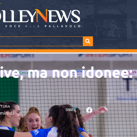
tive, ma non idonee
TTURA
SHARE
minuti