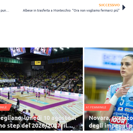
SUCCESSIVO
Aragona, Caracuta: “Contro Busto sarà dura, ma andiamo a caccia di punti salvezza”
Albese in trasferta a Montecchio: “Ora non vogliamo fermarci più”
NILE
A1 FEMMINILE
egliano, lunedì 10 agosto il
Novara, svelat
mo step del 2026/2027: il
degli impegni 