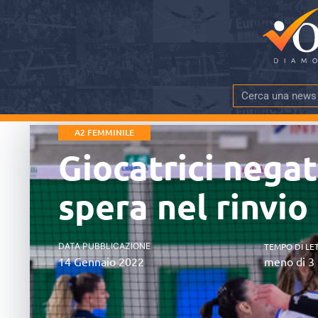
A2 FEMMINILE
Giocatrici nega
spera nel rinvio
DATA PUBBLICAZIONE
TEMPO DI LE
14 Gennaio 2022
meno di 3 