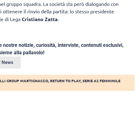
nel gruppo squadra. La società sta però dialogando con
 ottenere il rinvio della partita: lo stesso presidente
le di Lega
Cristiano Zatta
.
e nostre notizie, curiosità, interviste, contenuti esclusivi,
ieme alla pallavolo!
ey News
ELLI GROUP MARTIGNACCO
,
RETURN TO PLAY
,
SERIE A2 FEMMINILE