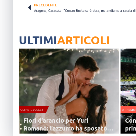
PRECEDENTE
ULTIMI
ARTICOLI
OLTRE IL VOLLEY
A1 FEMMI
Fiori d’arancio per Yuri
Con
Romanò: l’azzurro ha sposato
pri