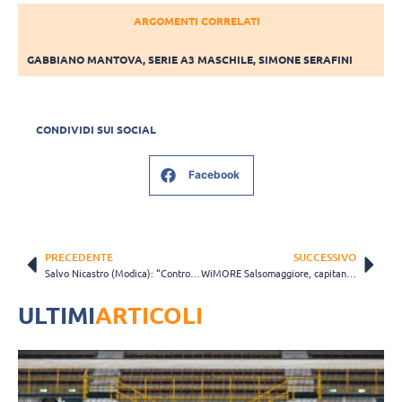
ARGOMENTI CORRELATI
GABBIANO MANTOVA
,
SERIE A3 MASCHILE
,
SIMONE SERAFINI
CONDIVIDI SUI SOCIAL
Facebook
PRECEDENTE
SUCCESSIVO
Salvo Nicastro (Modica): “Contro Lagonegro il muro-difesa ha fatto la differenza”
WiMORE Salsomaggiore, capitan Leoni: “Obiettivo salvezza e crescita della squadra”
ULTIMI
ARTICOLI