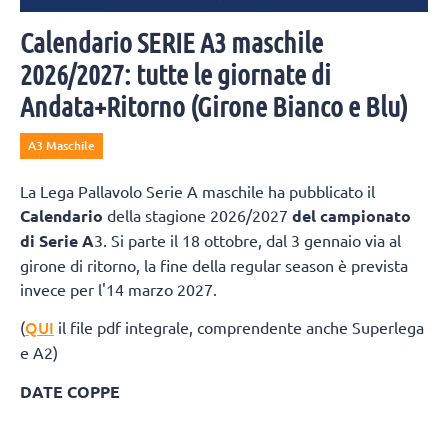
Calendario SERIE A3 maschile
2026/2027: tutte le giornate di
Andata+Ritorno (Girone Bianco e Blu)
A3 Maschile
La Lega Pallavolo Serie A maschile ha pubblicato il
Calendario
della stagione 2026/2027
del campionato
di Serie A
3. Si parte il 18 ottobre, dal 3 gennaio via al
girone di ritorno, la fine della regular season è prevista
invece per l'14 marzo 2027.
QUI
(
il file pdf integrale, comprendente anche Superlega
e A2)
DATE COPPE
Del Monte® Coppa Italia A3: 27 marzo 2027
Del Monte® Supercoppa A3: 24 aprile 20