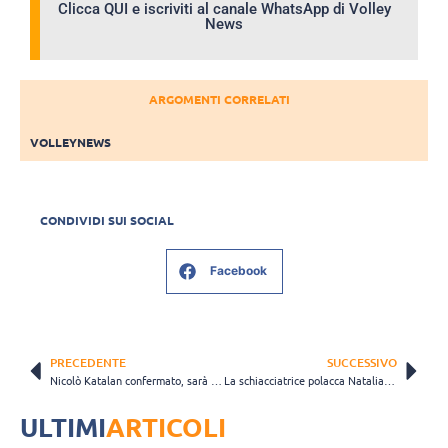
Clicca QUI e iscriviti al canale WhatsApp di Volley
News
ARGOMENTI CORRELATI
VOLLEYNEWS
CONDIVIDI SUI SOCIAL
Facebook
PRECEDENTE
SUCCESSIVO
Nicolò Katalan confermato, sarà capitano di Prata anche in Superlega
La schiacciatrice polacca Natalia Lijewska chiude il mercato in entrata di Melendugno
ULTIMI
ARTICOLI