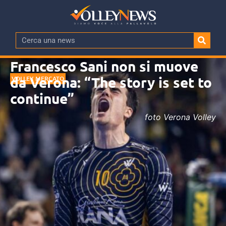
Francesco Sani non si muove
da Verona: “The story is set to
VOLLEY MERCATO
continue”
foto Verona Volley