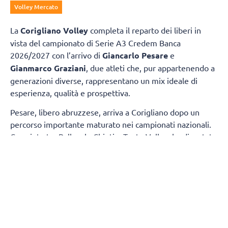
Volley Mercato
La
Corigliano Volley
completa il reparto dei liberi in
vista del campionato di Serie A3 Credem Banca
2026/2027 con l’arrivo di
Giancarlo Pesare
e
Gianmarco Graziani
, due atleti che, pur appartenendo a
generazioni diverse, rappresentano un mix ideale di
esperienza, qualità e prospettiva.
Pesare, libero abruzzese, arriva a Corigliano dopo un
percorso importante maturato nei campionati nazionali.
Cresciuto tra Pallavolo Chieti e Teate Volley, ha disputato
diverse stagioni in Serie A2 con la Sieco Impavida Ortona
e successivamente con l’Abba Pineto, consolidandosi
come uno dei liberi più affidabili della categoria grazie
alle sue qualità in ricezione e difesa.
Graziani, invece, è un giovane prospetto cresciuto nel
prestigioso settore giovanile dell’Itas Trentino. Con