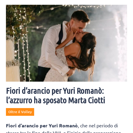
di Velasco
li
L'Italia di Velasco tra martedì 11 e giovedì 13 agosto sfiderà le
 2028 e
nazionali di Francia, Ucraina e Polonia: sono 14 le azzurre
protagoniste della trasferta.
Fiori d’arancio per Yuri Romanò:
l’azzurro ha sposato Marta Ciotti
Oltre il Volley
Fiori d’arancio per Yuri Romanò
, che nel periodo di
stacco tra la fine della VNL e l’inizio della preparazione