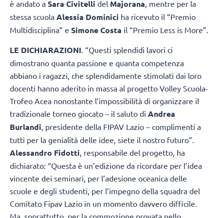
è andato a
Sara Civitelli
del
Majorana
, mentre per la
stessa scuola
Alessia Dominici
ha ricevuto il “Premio
Multidisciplina” e
Simone Costa
il “Premio Less is More”.
LE DICHIARAZIONI
. “Questi splendidi lavori ci
dimostrano quanta passione e quanta competenza
abbiano i ragazzi, che splendidamente stimolati dai loro
docenti hanno aderito in massa al progetto Volley Scuola-
Trofeo Acea nonostante l’impossibilità di organizzare il
tradizionale torneo giocato – il saluto di
Andrea
Burlandi
, presidente della FIPAV Lazio – complimenti a
tutti per la genialità delle idee, siete il nostro futuro”.
Alessandro Fidotti
, responsabile del progetto, ha
dichiarato: “Questa è un’edizione da ricordare per l’idea
vincente dei seminari, per l’adesione oceanica delle
scuole e degli studenti, per l’impegno della squadra del
Comitato Fipav Lazio in un momento davvero difficile.
Ma, soprattutto, per la commozione provata nello