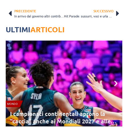
PRECEDENTE
SUCCESSIVO
In arrivo dal governo altri contributi a fondo perduto
Hit Parade: sussurri, voci e urla dal volley mercato
ULTIMI
ARTICOLI
NAZIONALE FEMMINILE
a
L’Italia si prepara al quadrangolare di
lle
Koszalin (in Polonia): ecco le convoca