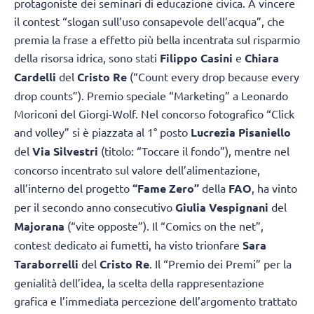
protagoniste dei seminari di educazione civica. A vincere
il contest “slogan sull’uso consapevole dell’acqua”, che
premia la frase a effetto più bella incentrata sul risparmio
della risorsa idrica, sono stati
Filippo Casini
e
Chiara
Cardelli
del
Cristo Re
(“Count every drop because every
drop counts”). Premio speciale “Marketing” a Leonardo
Moriconi del Giorgi-Wolf. Nel concorso fotografico “Click
and volley” si è piazzata al 1° posto
Lucrezia Pisaniello
del
Via Silvestri
(titolo: “Toccare il fondo”), mentre nel
concorso incentrato sul valore dell’alimentazione,
all’interno del progetto
“Fame Zero”
della
FAO
, ha vinto
per il secondo anno consecutivo
Giulia Vespignani
del
Majorana
(“vite opposte”). Il “Comics on the net”,
contest dedicato ai fumetti, ha visto trionfare
Sara
Taraborrelli
del
Cristo Re
. Il “Premio dei Premi” per la
genialità dell’idea, la scelta della rappresentazione
grafica e l’immediata percezione dell’argomento trattato