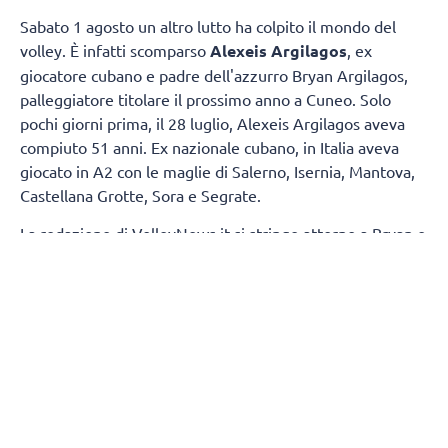
Sabato 1 agosto un altro lutto ha colpito il mondo del
volley. È infatti scomparso
Alexeis Argilagos
, ex
giocatore cubano e padre dell'azzurro Bryan Argilagos,
palleggiatore titolare il prossimo anno a Cuneo. Solo
pochi giorni prima, il 28 luglio, Alexeis Argilagos aveva
compiuto 51 anni. Ex nazionale cubano, in Italia aveva
giocato in A2 con le maglie di Salerno, Isernia, Mantova,
Castellana Grotte, Sora e Segrate.
La redazione di VolleyNews.it si stringe attorno a Bryan e
la sua famiglia.
SEGUICI
SUI
SOCIAL