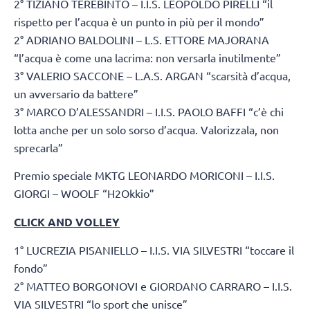
2° TIZIANO TEREBINTO – I.I.S. LEOPOLDO PIRELLI “il
rispetto per l’acqua è un punto in più per il mondo”
2° ADRIANO BALDOLINI – L.S. ETTORE MAJORANA
“l’acqua è come una lacrima: non versarla inutilmente”
3° VALERIO SACCONE – L.A.S. ARGAN “scarsità d’acqua,
un avversario da battere”
3° MARCO D’ALESSANDRI – I.I.S. PAOLO BAFFI “c’è chi
lotta anche per un solo sorso d’acqua. Valorizzala, non
sprecarla”
Premio speciale MKTG LEONARDO MORICONI – I.I.S.
GIORGI – WOOLF “H2Okkio”
CLICK AND VOLLEY
1° LUCREZIA PISANIELLO – I.I.S. VIA SILVESTRI “toccare il
fondo”
2° MATTEO BORGONOVI e GIORDANO CARRARO – I.I.S.
VIA SILVESTRI “lo sport che unisce”