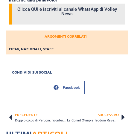
Clicca QUI e iscriviti al canale WhatsApp di Volley
News
ARGOMENTI CORRELATI
FIPAV
,
NAZIONALI
,
STAFF
CONDIVIDI SUI SOCIAL
Facebook
PRECEDENTE
SUCCESSIVO
Doppio colpo di Perugia: riconfermati per due anni sia Podraščanin che Atanasijević
La Conad Olimpia Teodora Ravenna si rinforza al centro con Haleigh Washington
ULTIMI
ARTICOLI