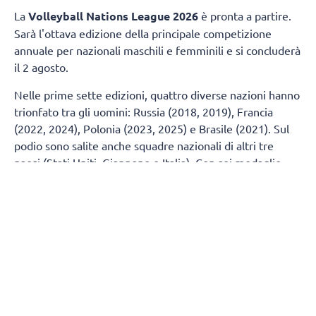
La
Volleyball Nations League 2026
è pronta a partire.
Sarà l'ottava edizione della principale competizione
annuale per nazionali maschili e femminili e si concluderà
il 2 agosto.
Nelle prime sette edizioni, quattro diverse nazioni hanno
trionfato tra gli uomini: Russia (2018, 2019), Francia
(2022, 2024), Polonia (2023, 2025) e Brasile (2021). Sul
podio sono salite anche squadre nazionali di altri tre
paesi (Stati Uniti, Giappone e Italia). Con sei medaglie
(due ori, un argento e tre bronzi), la Polonia è la squadra
più titolata, seguita da Stati Uniti (tre argenti e un
bronzo) e Francia (due ori, un argento e un bronzo), che
ne hanno vinte quattro ciascuna.
Tra le donne, Stati Uniti (2018, 2019, 2021), Italia (2022,
2024, 2025) e Turchia (2023) hanno sollevato il trofeo,
mentre Cina, Brasile, Serbia, Polonia e Giappone hanno
conquistato le medaglie. In testa alla classifica delle