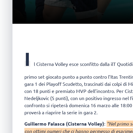
I
l Cisterna Volley esce sconfitto dalla ilT Quo
primo set giocato punto a punto contro l’Itas Trentin
gara 1 dei Playoff Scudetto, trascinati dai colpi di M
con 18 punti e premiato MVP dell’incontro. Per Cis
Nedeljkovic (5 punti), con un positivo ingresso nel fi
confronto si ripeterà domenica 16 marzo alle 18:00 a
proverà a riaprire la serie in gara 2.
Guillermo Falasca (Cisterna Volley)
:
“Nel primo s
con ottimi numeri che ci hanno permesso di esprimere