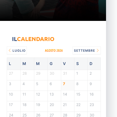
IL
CALENDARIO
AGOSTO 2026
LUGLIO
SETTEMBRE
L
M
M
G
V
S
D
27
28
29
30
31
1
2
3
4
5
6
7
8
9
10
11
12
13
14
15
16
17
18
19
20
21
22
23
24
25
26
27
28
29
30