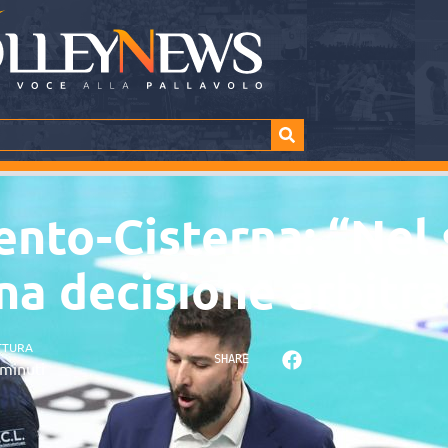
ento-Cisterna: “Nel
na decisione arbitra
TTURA
SHARE
minuti