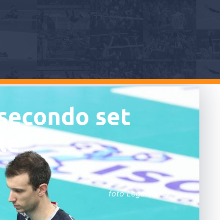
 secondo set
le”
foto Lega Volley