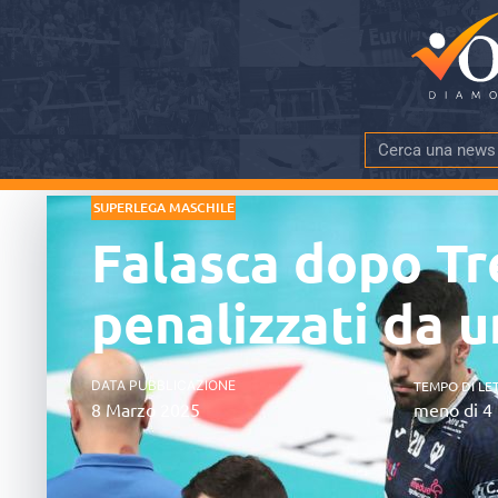
SUPERLEGA MASCHILE
Falasca dopo Tr
penalizzati da u
DATA PUBBLICAZIONE
TEMPO DI LE
8 Marzo 2025
meno di 4 