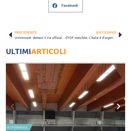
Facebook
PRECEDENTE
SUCCESSIVO
Universiadi: domani il via ufficiale per gli Azzurri. Il 31 l’esordio femminile
EYOF maschile: L’Italia è d’argento. La Francia passa 3-1 e conquista l’oro
ULTIMI
ARTICOLI
NAZIONALE FEMMINILE