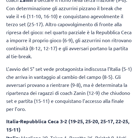
Con determinazione gli azzurrini pizzano il break che
vale il +6 (11-10, 16-10) e conquistano agevolmente il
terzo set (25-17). Altro capovolgimento di fronte alla
ripresa del gioco: nel quarto parziale è la Repubblica Ceca
a imporre il proprio gioco (6-9), gli azzurrini non ritrovano
continuità (8-12, 12-17) e gli avversari portano la partita
al tie-break.
L’avvio del 5° set vede protagonista indiscussa l’Italia (5-1)
che arriva in vantaggio al cambio del campo (8-5). Gli
avversari provano a rientrare (9-8), ma è determinata la
ripartenza dei ragazzi di coach Zanin (12-9) che chiudono
set e partita (15-11) e conquistano l’accesso alla finale
per l’oro.
Italia-Repubblica Ceca 3-2
(19-25, 25-20, 25-17, 22-25,
15-11)
Italia
: Magliano 20, Taiwo 1, Barotto 26, Bristot 9, Mati