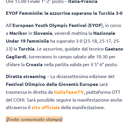
Ore 15.00 Finale 1°-2° posto –
Italia-Francia
EYOF Femminile: le azzurrine superano la Turchia 3-0
All’
European Youth Olympic Festival
(
EYOF
), in corso
a
Maribor
in
Slovenia
, venerdì mattina la
Nazionale
Under 19 femminile
ha superato 3-0 (25-18, 25-17, 25-
23) la
Turchia
. Le azzurrine, guidate dal tecnico
Gaetano
Gagliardi
, torneranno in campo sabato alle 10.30 per
sfidare la
Croazia
nella partita valida per il 5°-6° posto.
Diretta streaming
– La diciassettesima edizione del
Festival Olimpico della Gioventù Europea
sarà
trasmessa in diretta da
ItaliaTeamTV
, piattaforma OTT
del CONI. Sarà possibile seguire la manifestazione anche
attraverso il
sito ufficiale
della manifestazione.
(fonte: comunicato stampa)