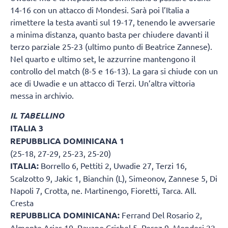
14-16 con un attacco di Mondesi. Sarà poi l’Italia a
rimettere la testa avanti sul 19-17, tenendo le avversarie
a minima distanza, quanto basta per chiudere davanti il
terzo parziale 25-23 (ultimo punto di Beatrice Zannese).
Nel quarto e ultimo set, le azzurrine mantengono il
controllo del match (8-5 e 16-13). La gara si chiude con un
ace di Uwadie e un attacco di Terzi. Un’altra vittoria
messa in archivio.
IL TABELLINO
ITALIA 3
REPUBBLICA DOMINICANA 1
(25-18, 27-29, 25-23, 25-20)
ITALIA:
Borrello 6, Pettiti 2, Uwadie 27, Terzi 16,
Scalzotto 9, Jakic 1, Bianchin (L), Simeonov, Zannese 5, Di
Napoli 7, Crotta, ne. Martinengo, Fioretti, Tarca. All.
Cresta
REPUBBLICA DOMINICANA:
Ferrand Del Rosario 2,
Almonte Arias 10, Payano Crisbel 5, Perez 9, Mondesi 22,