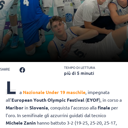
TEMPO DI LETTURA
SHARE
più di 5 minuti
L
a
Nazionale Under 19 maschile
, impegnata
all’
European Youth Olympic Festival
(
EYOF
), in corso a
Maribor
in
Slovenia
, conquista l’accesso alla
finale
per
l’oro. In semifinale gli azzurrini guidati dal tecnico
Michele Zanin
hanno battuto 3-2 (19-25, 25-20, 25-17,