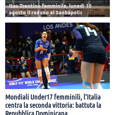
 10
Nazionale B femminile, l’Italia scon
dalla Svezia di Haak nel triangolar
Urbino
ppuntamento è
L'Italia di Parisi chiude il triangolare di Urbino con una sconfi
ete in rosa,
3-2 contro la Svezia. Top scorer per le Azzurre in un match
combattuto è Obossa.
Mondiali Under17 femminili, l’Italia
centra la seconda vittoria: battuta la
Repubblica Dominicana