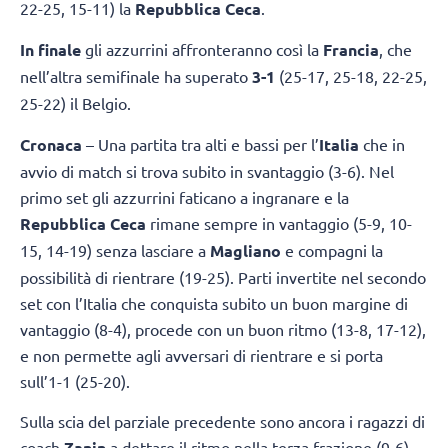
22-25, 15-11) la
Repubblica Ceca
.
In finale
gli azzurrini affronteranno così la
Francia
, che
nell’altra semifinale ha superato
3-1
(25-17, 25-18, 22-25,
25-22) il Belgio.
Cronaca
– Una partita tra alti e bassi per l’
Italia
che in
avvio di match si trova subito in svantaggio (3-6). Nel
primo set gli azzurrini faticano a ingranare e la
Repubblica Ceca
rimane sempre in vantaggio (5-9, 10-
15, 14-19) senza lasciare a
Magliano
e compagni la
possibilità di rientrare (19-25). Parti invertite nel secondo
set con l’Italia che conquista subito un buon margine di
vantaggio (8-4), procede con un buon ritmo (13-8, 17-12),
e non permette agli avversari di rientrare e si porta
sull’1-1 (25-20).
Sulla scia del parziale precedente sono ancora i ragazzi di
coach
Zanin
a dettare il ritmo nella terza frazione (9-6).