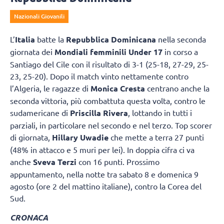
Nazionali Giovanili
L’
Italia
batte la
Repubblica Dominicana
nella seconda
giornata dei
Mondiali femminili Under 17
in corso a
Santiago del Cile con il risultato di 3-1 (25-18, 27-29, 25-
23, 25-20). Dopo il match vinto nettamente contro
l’Algeria, le ragazze di
Monica Cresta
centrano anche la
seconda vittoria, più combattuta questa volta, contro le
sudamericane di
Priscilla Rivera
, lottando in tutti i
parziali, in particolare nel secondo e nel terzo. Top scorer
di giornata,
Hillary Uwadie
che mette a terra 27 punti
(48% in attacco e 5 muri per lei). In doppia cifra ci va
anche
Sveva Terzi
con 16 punti. Prossimo
appuntamento, nella notte tra sabato 8 e domenica 9
agosto (ore 2 del mattino italiane), contro la Corea del
Sud.
CRONACA