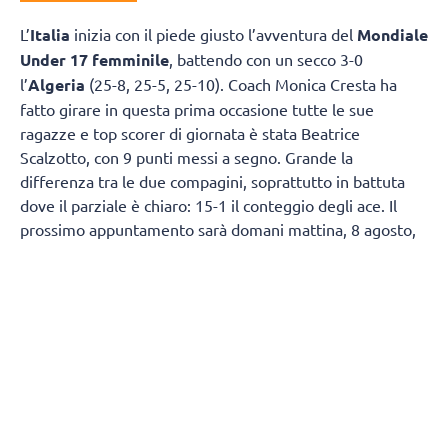
L’
Italia
inizia con il piede giusto l’avventura del
Mondiale
Under 17 femminile
, battendo con un secco 3-0
l’
Algeria
(25-8, 25-5, 25-10). Coach Monica Cresta ha
fatto girare in questa prima occasione tutte le sue
ragazze e top scorer di giornata è stata Beatrice
Scalzotto, con 9 punti messi a segno. Grande la
differenza tra le due compagini, soprattutto in battuta
dove il parziale è chiaro: 15-1 il conteggio degli ace. Il
prossimo appuntamento sarà domani mattina, 8 agosto,
sempre alle ore 2 italiane, contro la Repubblica
Dominicana.
IL TABELLINO
ITALIA 3
ALGERIA 0
(25-8, 25-5, 25-10)
ITALIA:
Borello 7, Pettiti 6, Uwadie 1, Terzi 7, Scalzotto
9, Jakic 4, Bianchin (L), Simeonov 1, Crotta 1, Di Napoli 1,