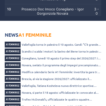
10
Prosecco Doc Imoco Conegliano - Igor
3 -
Gorgonzola Novara
0
11
Igor Gorgonzola Novara - Bergamo
3 -
0
NEWS
A1 FEMMINILE
12
Megabox Ond. Savio Vallefoglia - Igor
2 -
Gorgonzola Novara
3
Vallefoglia torna in palestra il 10 agosto. Candi: “C’è grande
A1 FEMMINILE
entusiasmo”
Scandicci scalda i motori: la Savino del Bene torna in palestra
A1 FEMMINILE
13
Igor Gorgonzola Novara - Savino Del Bene
3 -
dopo Ferragosto
Scandicci
2
Conegliano, lunedì 10 agosto il primo step del 2026/2027: il
A1 FEMMINILE
programma pre-stagionale
Novara, svelato il programma degli impegni precampionato in
A1 FEMMINILE
14
Igor Gorgonzola Novara - Reale Mutua Fenera
3 -
vista della stagione 2026/2027
Chieri '76
0
Modifica calendario Serie A1 femminile: invertita la gara tra
A1 FEMMINILE
Cuneo e Conegliano
Brescia, al via la stagione 2026/2027: ufficializzato il
A1 FEMMINILE
15
Wash4green Pinerolo - Igor Gorgonzola
1 -
calendario di “preseason”
Novara
3
Vallefoglia, Tatiana Kosheleva nuova direttrice sportiva:
A1 FEMMINILE
“Metterò la mia esperienza a servizio della società”
Novara, si parte il 18 agosto: ufficializzate le convocate al
A1 FEMMINILE
16
Igor Gorgonzola Novara - Numia Vero Volley
raduno al Pala Igor
3 -
Trofeo McDonald’s, ufficializzate le quattro squadre
Milano
2
A1 FEMMINILE
partecipanti di Serie A1 femminile