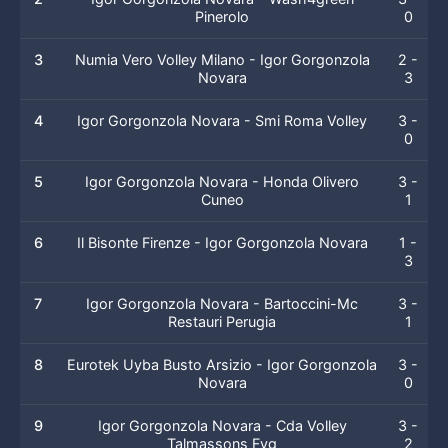
Pinerolo
0
3
Numia Vero Volley Milano - Igor Gorgonzola
2 -
Novara
3
4
Igor Gorgonzola Novara - Smi Roma Volley
3 -
0
5
Igor Gorgonzola Novara - Honda Olivero
3 -
Cuneo
1
6
Il Bisonte Firenze - Igor Gorgonzola Novara
1 -
3
7
Igor Gorgonzola Novara - Bartoccini-Mc
3 -
Restauri Perugia
1
8
Eurotek Uyba Busto Arsizio - Igor Gorgonzola
3 -
Novara
0
9
Igor Gorgonzola Novara - Cda Volley
3 -
Talmassons Fvg
2