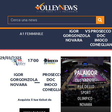
IGOR
VS
PROSECCO
A1 FEMMINILE
GORGONZOLA
DOC
NOVARA
IMOCO
CONEGLIA
29/03/2025
:
17
00
PALAIGOR
IGOR
PROSECCO
–
GORGONZOLA
DOC
C.SO TRIESTE -
NOVARA
IMOCO
P.LE DELLO
CONEGLIANO
SPORT
OLIMPICO -
Acquista il tuo ticket da
NOVARA