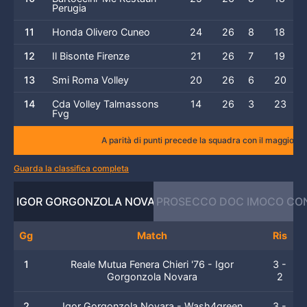
Perugia
11
Honda Olivero Cuneo
24
26
8
18
12
Il Bisonte Firenze
21
26
7
19
13
Smi Roma Volley
20
26
6
20
14
Cda Volley Talmassons
14
26
3
23
Fvg
A parità di punti precede la squadra con il maggior numero 
Guarda la classifica completa
IGOR GORGONZOLA NOVARA
PROSECCO DOC IMOCO CO
Gg
Match
Ris
1
Reale Mutua Fenera Chieri '76 - Igor
3 -
Gorgonzola Novara
2
2
Igor Gorgonzola Novara - Wash4green
3 -