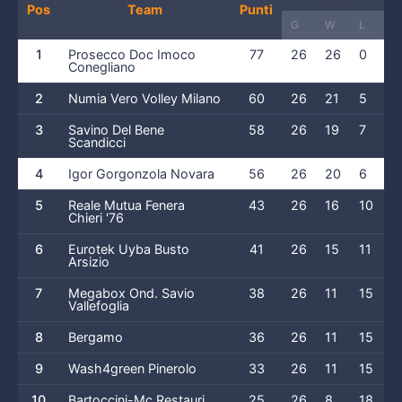
Pos
Team
Punti
G
W
L
1
Prosecco Doc Imoco
77
26
26
0
Conegliano
2
Numia Vero Volley Milano
60
26
21
5
3
Savino Del Bene
58
26
19
7
Scandicci
4
Igor Gorgonzola Novara
56
26
20
6
5
Reale Mutua Fenera
43
26
16
10
Chieri '76
6
Eurotek Uyba Busto
41
26
15
11
Arsizio
7
Megabox Ond. Savio
38
26
11
15
Vallefoglia
8
Bergamo
36
26
11
15
9
Wash4green Pinerolo
33
26
11
15
10
Bartoccini-Mc Restauri
25
26
8
18