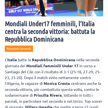
Mondiali Under17 femminili, l’Italia
centra la seconda vittoria: battuta la
Repubblica Dominicana
Nazionali Giovanili
L’
Italia
batte la
Repubblica Dominicana
nella seconda
giornata dei
Mondiali femminili Under 17
in corso a
Santiago del Cile con il risultato di 3-1 (25-18, 27-29, 25-
23, 25-20). Dopo il match vinto nettamente contro
l’Algeria, le ragazze di
Monica Cresta
centrano anche la
seconda vittoria, più combattuta questa volta, contro le
sudamericane di
Priscilla Rivera
, lottando in tutti i
parziali, in particolare nel secondo e nel terzo. Top scorer
di giornata,
Hillary Uwadie
che mette a terra 27 punti