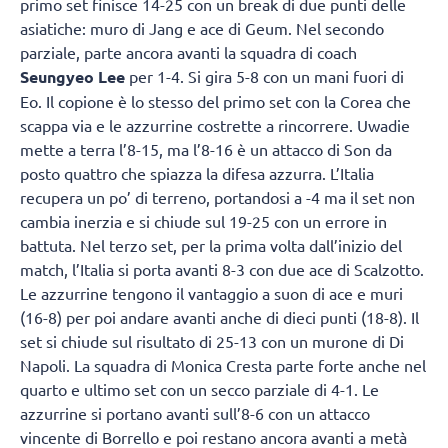
primo set finisce 14-25 con un break di due punti delle
asiatiche: muro di Jang e ace di Geum. Nel secondo
parziale, parte ancora avanti la squadra di coach
Seungyeo Lee
per 1-4. Si gira 5-8 con un mani fuori di
Eo. Il copione è lo stesso del primo set con la Corea che
scappa via e le azzurrine costrette a rincorrere. Uwadie
mette a terra l’8-15, ma l’8-16 è un attacco di Son da
posto quattro che spiazza la difesa azzurra. L’Italia
recupera un po’ di terreno, portandosi a -4 ma il set non
cambia inerzia e si chiude sul 19-25 con un errore in
battuta. Nel terzo set, per la prima volta dall’inizio del
match, l’Italia si porta avanti 8-3 con due ace di Scalzotto.
Le azzurrine tengono il vantaggio a suon di ace e muri
(16-8) per poi andare avanti anche di dieci punti (18-8). Il
set si chiude sul risultato di 25-13 con un murone di Di
Napoli. La squadra di Monica Cresta parte forte anche nel
quarto e ultimo set con un secco parziale di 4-1. Le
azzurrine si portano avanti sull’8-6 con un attacco
vincente di Borrello e poi restano ancora avanti a metà