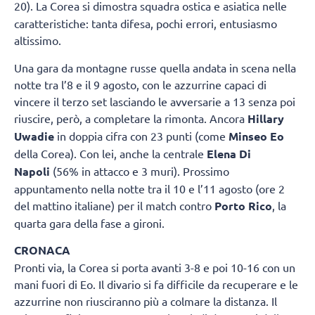
20).
La Corea si dimostra squadra ostica e asiatica nelle
caratteristiche: tanta difesa, pochi errori, entusiasmo
altissimo.
Una gara da montagne russe quella andata in scena nella
notte tra l’8 e il 9 agosto, con le azzurrine capaci di
vincere il terzo set lasciando le avversarie a 13 senza poi
riuscire, però, a completare la rimonta. Ancora
Hillary
Uwadie
in doppia cifra con 23 punti (come
Minseo Eo
della Corea). Con lei, anche la centrale
Elena Di
Napoli
(56% in attacco e 3 muri). Prossimo
appuntamento nella notte tra il 10 e l’11 agosto (ore 2
del mattino italiane) per il match contro
Porto Rico
, la
quarta gara della fase a gironi.
CRONACA
Pronti via, la Corea si porta avanti 3-8 e poi 10-16 con un
mani fuori di Eo. Il divario si fa difficile da recuperare e le
azzurrine non riusciranno più a colmare la distanza. Il