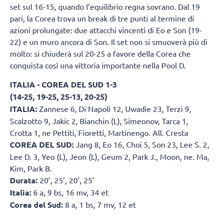
set sul 16-15, quando l’equilibrio regna sovrano. Dal 19
pari, la Corea trova un break di tre punti al termine di
azioni prolungate: due attacchi vincenti di Eo e Son (19-
22) e un muro ancora di Son. Il set non si smuoverà più di
molto: si chiuderà sul 20-25 a favore della Corea che
conquista così una vittoria importante nella Pool D.
ITALIA - COREA DEL SUD 1-3
(14-25, 19-25, 25-13, 20-25)
ITALIA:
Zannese 6, Di Napoli 12, Uwadie 23, Terzi 9,
Scalzotto 9, Jakic 2, Bianchin (L), Simeonov, Tarca 1,
Crotta 1, ne Pettiti, Fioretti, Martinengo. All. Cresta
COREA DEL SUD:
Jang 8, Eo 16, Choi 5, Son 23, Lee S. 2,
Lee D. 3, Yeo (L), Jeon (L), Geum 2, Park J., Moon, ne. Ma,
Kim, Park B.
Durata:
20’, 25’, 20’, 25’
Italia:
6 a, 9 bs, 16 mv, 34 et
Corea del Sud:
8 a, 1 bs, 7 mv, 12 et