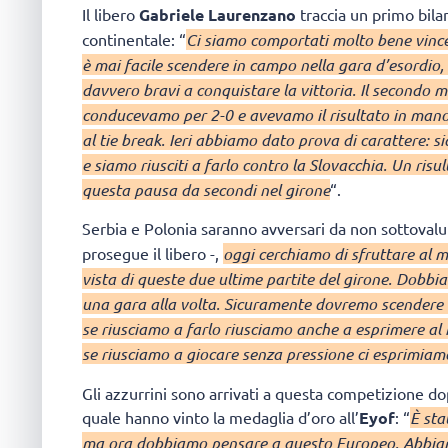
Il libero
Gabriele Laurenzano
traccia un primo bila
continentale: “
Ci siamo comportati molto bene vince
è mai facile scendere in campo nella gara d’esordio,
davvero bravi a conquistare la vittoria. Il secondo 
conducevamo per 2-0 e avevamo il risultato in mano,
al tie break. Ieri abbiamo dato prova di carattere: si
e siamo riusciti a farlo contro la Slovacchia. Un ris
questa pausa da secondi nel girone
“.
Serbia e Polonia saranno avversari da non sottovalu
prosegue il libero -,
oggi cerchiamo di sfruttare al m
vista di queste due ultime partite del girone. Dobbi
una gara alla volta. Sicuramente dovremo scendere i
se riusciamo a farlo riusciamo anche a esprimere al
se riusciamo a giocare senza pressione ci esprimiam
Gli azzurrini sono arrivati a questa competizione do
quale hanno vinto la medaglia d’oro all’
Eyof
: “
È sta
ma ora dobbiamo pensare a questo Europeo. Abbiam