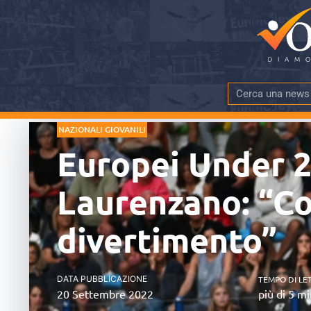
NAZIONALI GIOVANILI
Europei Under 20
Laurenzano: “C
divertimento”
DATA PUBBLICAZIONE
TEMPO DI LE
20 Settembre 2022
più di 5 mi