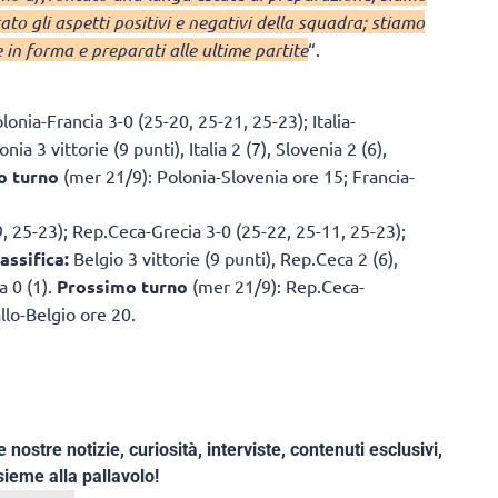
ato gli aspetti positivi e negativi della squadra; stiamo
in forma e preparati alle ultime partite
“.
onia-Francia 3-0 (25-20, 25-21, 25-23); Italia-
nia 3 vittorie (9 punti), Italia 2 (7), Slovenia 2 (6),
o turno
(mer 21/9): Polonia-Slovenia ore 15; Francia-
, 25-23); Rep.Ceca-Grecia 3-0 (25-22, 25-11, 25-23);
assifica:
Belgio 3 vittorie (9 punti), Rep.Ceca 2 (6),
a 0 (1).
Prossimo turno
(mer 21/9): Rep.Ceca-
llo-Belgio ore 20.
e nostre notizie, curiosità, interviste, contenuti esclusivi,
ieme alla pallavolo!