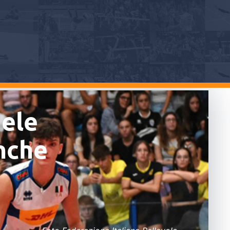
iele
nche