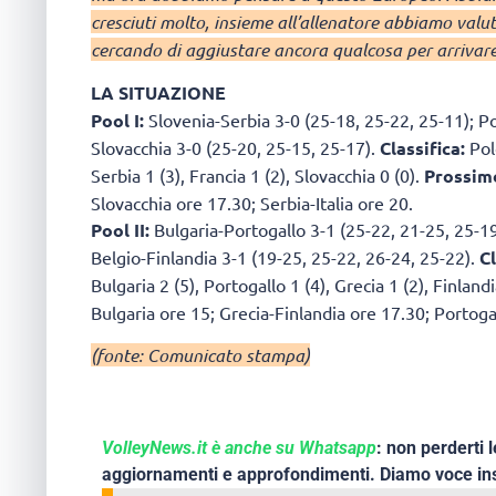
cresciuti molto, insieme all’allenatore abbiamo valut
cercando di aggiustare ancora qualcosa per arrivare 
LA SITUAZIONE
Pool I:
Slovenia-Serbia 3-0 (25-18, 25-22, 25-11); Pol
Slovacchia 3-0 (25-20, 25-15, 25-17).
Classifica:
Polo
Serbia 1 (3), Francia 1 (2), Slovacchia 0 (0).
Prossim
Slovacchia ore 17.30; Serbia-Italia ore 20.
Pool II:
Bulgaria-Portogallo 3-1 (25-22, 21-25, 25-19
Belgio-Finlandia 3-1 (19-25, 25-22, 26-24, 25-22).
Cl
Bulgaria 2 (5), Portogallo 1 (4), Grecia 1 (2), Finlandi
Bulgaria ore 15; Grecia-Finlandia ore 17.30; Portoga
(fonte: Comunicato stampa)
VolleyNews.it è anche su Whatsapp
: non perderti l
aggiornamenti e approfondimenti. Diamo voce ins