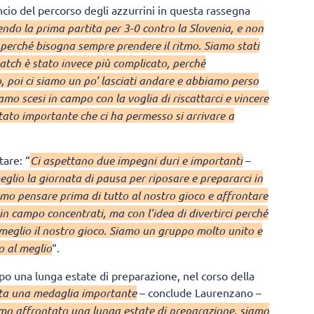
ncio del percorso degli azzurrini in questa rassegna
ndo la prima partita per 3-0 contro la Slovenia, e non
 perché bisogna sempre prendere il ritmo. Siamo stati
match è stato invece più complicato, perché
 poi ci siamo un po’ lasciati andare e abbiamo perso
amo scesi in campo con la voglia di riscattarci e vincere
ultato importante che ci ha permesso si arrivare a
tare: “
Ci aspettano due impegni duri e importanti
–
eglio la giornata di pausa per riposare e prepararci in
amo pensare prima di tutto al nostro gioco e affrontare
n campo concentrati, ma con l’idea di divertirci perché
 meglio il nostro gioco. Siamo un gruppo molto unito e
o al meglio
“.
po una lunga estate di preparazione, nel corso della
ta una medaglia importante
– conclude Laurenzano –
o affrontato una lunga estate di preparazione, siamo