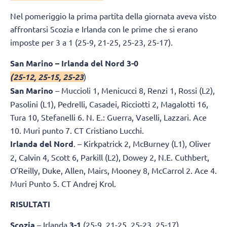
Nel pomeriggio la prima partita della giornata aveva visto
affrontarsi Scozia e Irlanda con le prime che si erano
imposte per 3 a 1 (25-9, 21-25, 25-23, 25-17).
San Marino – Irlanda del Nord 3-0
(25-12, 25-15, 25-23
)
San Marino
– Muccioli 1, Menicucci 8, Renzi 1, Rossi (L2),
Pasolini (L1), Pedrelli, Casadei, Ricciotti 2, Magalotti 16,
Tura 10, Stefanelli 6. N. E.: Guerra, Vaselli, Lazzari. Ace
10. Muri punto 7. CT Cristiano Lucchi.
Irlanda del Nord
. – Kirkpatrick 2, McBurney (L1), Oliver
2, Calvin 4, Scott 6, Parkill (L2), Dowey 2, N.E. Cuthbert,
O’Reilly, Duke, Allen, Mairs, Mooney 8, McCarrol 2. Ace 4.
Muri Punto 5. CT Andrej Krol.
RISULTATI
Scozia
– Irlanda
3-1
(25-9, 21-25, 25-23, 25-17)