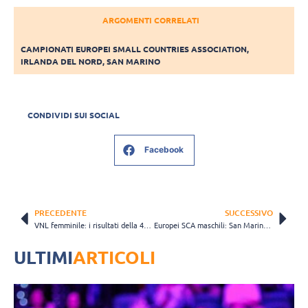
ARGOMENTI CORRELATI
CAMPIONATI EUROPEI SMALL COUNTRIES ASSOCIATION
,
IRLANDA DEL NORD
,
SAN MARINO
CONDIVIDI SUI SOCIAL
Facebook
PRECEDENTE
SUCCESSIVO
VNL femminile: i risultati della 4° giornata della Week 2 e il Ranking aggiornato
Europei SCA maschili: San Marino batte la Scozia ed è d’oro
ULTIMI
ARTICOLI