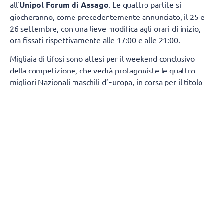
all’
Unipol Forum di Assago
. Le quattro partite si
giocheranno, come precedentemente annunciato, il 25 e
26 settembre, con una lieve modifica agli orari di inizio,
ora fissati rispettivamente alle 17:00 e alle 21:00.
Migliaia di tifosi sono attesi per il weekend conclusivo
della competizione, che vedrà protagoniste le quattro
migliori Nazionali maschili d’Europa, in corsa per il titolo
continentale e per un ambito pass che consentirà di
qualificarsi ai
Giochi Olimpici di Los Angeles 2028
.
L’Unipol Forum di Assago è una struttura dalla
comprovata esperienza nell’organizzazione di grandi
eventi sportivi e culturali, comprese competizioni di
pallavolo. Proprio quest’anno, la stessa arena ha ospitato
le gare di pattinaggio di figura e short track dei Giochi
Olimpici Invernali di Milano Cortina 2026.
(Fonte Cev e Fipav)