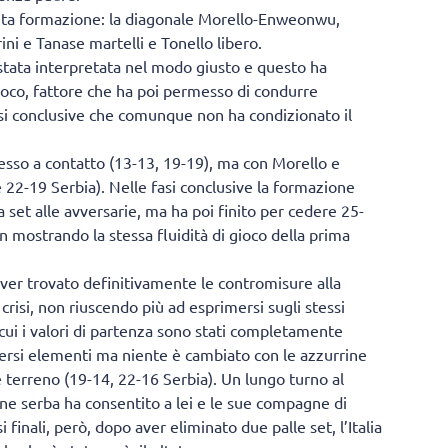
sueta formazione: la diagonale Morello-Enweonwu,
ini e Tanase martelli e Tonello libero.
è stata interpretata nel modo giusto e questo ha
ioco, fattore che ha poi permesso di condurre
 fasi conclusive che comunque non ha condizionato il
pesso a contatto (13-13, 19-19), ma con Morello e
 22-19 Serbia). Nelle fasi conclusive la formazione
a set alle avversarie, ma ha poi finito per cedere 25-
 mostrando la stessa fluidità di gioco della prima
aver trovato definitivamente le contromisure alla
crisi, non riuscendo più ad esprimersi sugli stessi
 in cui i valori di partenza sono stati completamente
iversi elementi ma niente è cambiato con le azzurrine
terreno (19-14, 22-16 Serbia). Un lungo turno al
ione serba ha consentito a lei e le sue compagne di
 finali, però, dopo aver eliminato due palle set, l’Italia