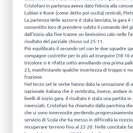
Cristofani in partenza aveva dato fiducia alla con
Lubian e Kone (come detto poi uscita) centrali, Pietr
La partenza delle azzurre è stata lanciata, la gara 
consentito loro di prendere subito il comando del g
dall’inizio alla fine tranne un lievissimo calo nelle
risultato del parziale chiuso sul 25-11.
Più equilibrato il secondo set con le due squadre s
compagne costrette per lo più ad inseguire (18-16 e
tricolore si è rifatta sotto annullando una prima pall
23, manifestando qualche incertezza di troppo e non
frazione.
Nel terzo set le serbe hanno dato la sensazione di 
nazionale italiana che è sembrata, invece, andare in 
livelli di inizio gara. Il risultato è stata una partita
rovesciati. Cristofani ha chiamato dalla panchina d
che si sono innervosite perdendo progressivamente 
servizio di Scola che ha messo in difficoltà la ricez
recuperare terreno fino al 22-20. Nelle concitate fasi