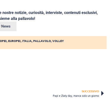
e nostre notizie, curiosità, interviste, contenuti esclusivi,
ieme alla pallavolo!
ey News
OPEI
,
EUROPEI
,
ITALIA
,
PALLAVOLO
,
VOLLEY
SUCCESSIVO
Papi e Zlaty day, manca solo un giorno