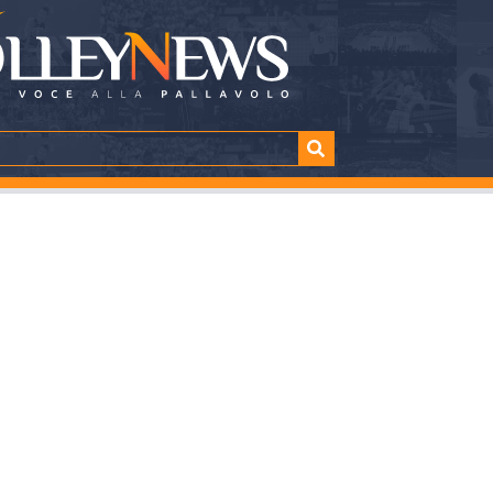
 da urlo. E’ finale!
TTURA
SHARE
nuti