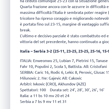
ha ceduto comunque 25-23 con la situazione generale
Quarta frazione ancora con le azzurre in difficolt
massima difficoltà l’Italia è sembrata poter reagire 
tricolore ha ripreso coraggio e migliorando notevol
è portata fino sul 23-15, margine di vantaggio suffic
break.
L’ultimo e decisivo parziale è stato combattuto ed 
vittoria del set precedente, hanno continuato a gioc
Italia – Serbia 3-2 (25-11, 23-25, 23-25, 25-16, 15-
ITALIA: Enweonwu 25, Lubian 7, Pietrini 15, Tanase 1
Fahr 10, Populini 2, Scola 5, Battista. All: Cristofani
SERBIA: Caric 16, Rodic 6, Lekic 8, Perovic, Glusac 15
Milunovic 2. Ne: Gajevic All: Cakovic
Arbitri: Ivkovic (CRO), Akhundov (AZE)
Spettatori: 100 Durata set: 24’, 28’, 30’, 26’, 16’
Italia: a 11 bs 10 mv 20 et 24
Serbia a 7 bs 9 mv 11 et 31