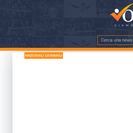
NAZIONALI GIOVANILI
Euro U18F: Italia
DATA PUBBLICAZIONE
TEMPO DI LE
8 Aprile 2017
più di 5 mi