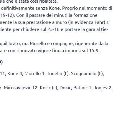
 che è stata così ribaltata.
à e definitivamente senza Kone. Proprio nel momento di
(19-12). Con il passare dei minuti la formazione
mente la sua prestazione a muro (in evidenza Fahr) si
iente per chiudere sul 25-16 e portare la gara al tie-
equilibrato, ma Morello e compagne, rigenerate dalla
are con rinnovato vigore fino a imporsi sul 15-9.
9)
1, Kone 4, Morello 1, Tonello (L). Scognamillo (L),
, Mirosavljevic 12, Kocic (L), Dokic, Batinic 1, Jonjev 2,