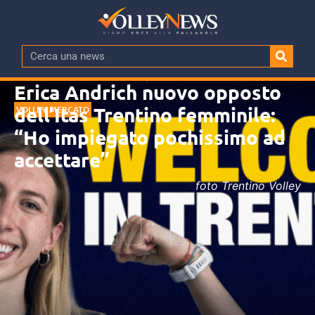
Erica Andrich nuovo opposto
dell’Itas Trentino femminile:
VOLLEY MERCATO
“Ho impiegato pochissimo ad
accettare”
foto Trentino Volley