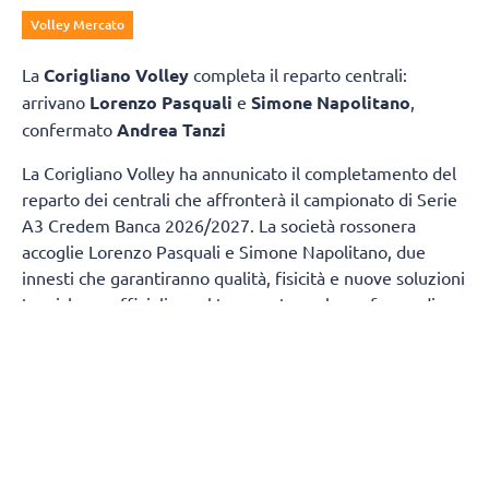
Volley Mercato
La
Corigliano Volley
completa il reparto centrali:
arrivano
Lorenzo Pasquali
e
Simone Napolitano
,
confermato
Andrea Tanzi
La Corigliano Volley ha annunicato il completamento del
reparto dei centrali che affronterà il campionato di Serie
A3 Credem Banca 2026/2027. La società rossonera
accoglie Lorenzo Pasquali e Simone Napolitano, due
innesti che garantiranno qualità, fisicità e nuove soluzioni
tecniche, e ufficializza al tempo stesso la conferma di
Andrea Tanzi, giovane centrale che nella scorsa stagione
ha saputo conquistare la fiducia della società grazie alle
sue prestazioni e alla costante crescita mostrata sul
campo.
Lorenzo Pasquali, centrale classe 2000, porta in dote un
importante bagaglio di esperienze maturate nei