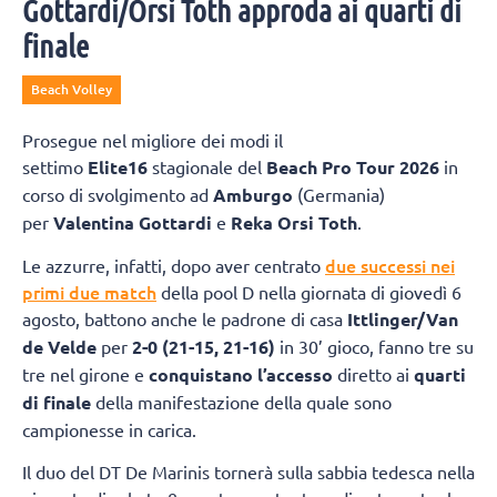
Gottardi/Orsi Toth approda ai quarti di
finale
Beach Volley
Prosegue nel migliore dei modi il
settimo
Elite16
stagionale del
Beach Pro Tour 2026
in
corso di svolgimento ad
Amburgo
(Germania)
per
Valentina Gottardi
e
Reka Orsi Toth
.
due successi nei
Le azzurre, infatti, dopo aver centrato
primi due match
della pool D nella giornata di giovedì 6
agosto, battono anche le padrone di casa
Ittlinger/Van
de Velde
per
2-0 (21-15, 21-16)
in 30’ gioco, fanno tre su
tre nel girone e
conquistano l’accesso
diretto ai
quarti
di finale
della manifestazione della quale sono
campionesse in carica.
Il duo del DT De Marinis tornerà sulla sabbia tedesca nella