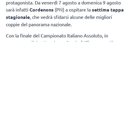
protagonista. Da venerdì 7 agosto a domenica 9 agosto
sarà infatti
Cordenons
(PN) a ospitare la
settima tappa
stagionale
, che vedrà sfidarsi alcune delle migliori
coppie del panorama nazionale.
Con la finale del Campionato Italiano Assoluto, in
programma il 6 settembre a Caorle (VE) sempre più
vicina, la tappa di Cordenons assegnerà punti importanti
per la classifica generale, che continua a delinearsi in
vista dell'ultimo appuntamento stagionale.
TABELLONE FEMMINILE
Nel tabellone femminile, coppia numero uno del torneo
sarà quella composta da Chiara They e Sara Breidenbach,
reduci dal secondo posto conquistato nella tappa di
Montesilvano. Con loro partiranno dal main draw anche
Aurora Mattavelli e Claudia Puccinelli, Camilla Sanguigni
e Sofia Balducci, Giada Benazzi ed Erika Ditta, Sharin
Rottoli e Oriola Shpuza, Jessica Belliero Piccinin e Cindy
Lee Fezzi, Anna Pelloia e Maria Rachele Mancinelli, Alice