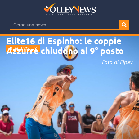
Elite16 di Espinho: le coppie
Azzurre chiudono al 9° posto
BEACH VOLLEY
Foto di Fipav