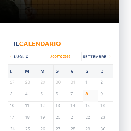
IL
CALENDARIO
AGOSTO 2026
LUGLIO
SETTEMBRE
L
M
M
G
V
S
D
27
28
29
30
31
1
2
3
4
5
6
7
8
9
10
11
12
13
14
15
16
17
18
19
20
21
22
23
24
25
26
27
28
29
30