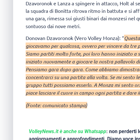
Dzavoronok e Lanza a spingere in attacco, Holt al se
la squadra di Bonitta ritrova ritmo in battuta e si aff
una gara, rimessa sui giusti binari dai monzesi nel 
sontuoso dai nove metri.
Donovan Dzavoronok (Vero Volley Monza): “
Questa 
giocavamo per qualcosa, ovvero per vincere da tre p
Siamo partiti molto forte, poi loro hanno iniziato 
iniziato nuovamente a giocare la nostra pallavolo di
Pensiamo gara dopo gara. Come abbiamo dimostrat
concentrarci su una partita alla volta. Se mi sento 
gruppo tutti possiamo esserlo. A Monza mi sento orm
piace lasciare il cuore in campo ogni partita e dare il
(Fonte: comunicato stampa)
VolleyNews.it è anche su Whatsapp
: non perderti l
aggiornamenti e approfondimenti. Diamo voce ins