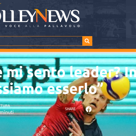
 mi sento leader? I
ssiamo esserlo”
TTURA
SHARE
minuti