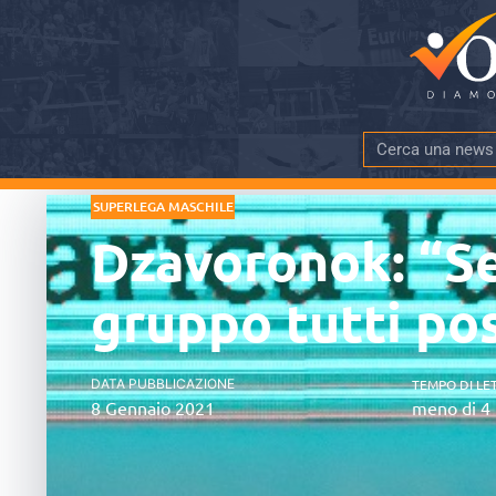
SUPERLEGA MASCHILE
Dzavoronok: “Se
gruppo tutti po
DATA PUBBLICAZIONE
TEMPO DI LE
8 Gennaio 2021
meno di 4 