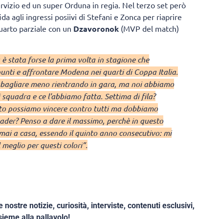
rvizio ed un super Orduna in regia. Nel terzo set però
ida agli ingressi posiivi di Stefani e Zonca per riaprire
quarto parziale con un
Dzavoronok
(MVP del match)
è stata forse la prima volta in stagione che
unti e affrontare Modena nei quarti di Coppa Italia.
a sbagliare meno rientrando in gara, ma noi abbiamo
 squadra e ce l’abbiamo fatta. Settima di fila?
o possiamo vincere contro tutti ma dobbiamo
leader? Penso a dare il massimo, perchè in questo
ai a casa, essendo il quinto anno consecutivo: mi
 meglio per questi colori”.
e nostre notizie, curiosità, interviste, contenuti esclusivi,
ieme alla pallavolo!