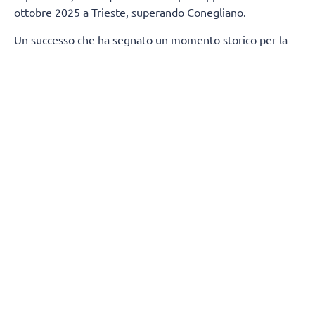
ottobre 2025 a Trieste, superando Conegliano.
Un successo che ha segnato un momento storico per la
città di Milano, regalandole un trofeo nazionale nella
pallavolo dopo 80 anni.
Termineranno, contestualmente, anche i rapporti tra
Numia Vero Volley e Andrea Mafrici (secondo allenatore)
e Kasper Duda (scoutman).
Tutta la società Vero Volley saluta con affetto e stima
Stefano Lavarini e il suo staff, ringraziandoli per la
professionalità e i valori trasmessi durante due stagioni
condivise, augurando loro il meglio per il proseguimento
della carriera.
(Fonte comunicato stampa)
SEGUICI
SUI
SOCIAL