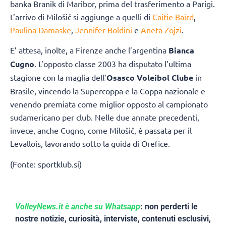
banka Branik di Maribor, prima del trasferimento a Parigi.
L’arrivo di Milošič si aggiunge a quelli di
Caitie Baird
,
Paulina Damaske
,
Jennifer Boldini
e
Aneta Zojzi
.
E’ attesa, inolte, a Firenze anche l’argentina
Bianca
Cugno
. L’opposto classe 2003 ha disputato l’ultima
stagione con la maglia dell’
Osasco Voleibol Clube
in
Brasile, vincendo la Supercoppa e la Coppa nazionale e
venendo premiata come miglior opposto al campionato
sudamericano per club. Nelle due annate precedenti,
invece, anche Cugno, come Milošič, è passata per il
Levallois, lavorando sotto la guida di Orefice.
(Fonte: sportklub.si)
VolleyNews.it è anche su Whatsapp
: non perderti le
nostre notizie, curiosità, interviste, contenuti esclusivi,