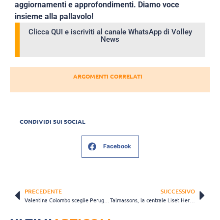
aggiornamenti e approfondimenti. Diamo voce
insieme alla pallavolo!
Clicca QUI e iscriviti al canale WhatsApp di Volley
News
ARGOMENTI CORRELATI
CONDIVIDI SUI SOCIAL
Facebook
PRECEDENTE
SUCCESSIVO
Valentina Colombo sceglie Perugia per ritrovare continuità: “Un’occasione per misurarmi ad alti livelli”
Talmassons, la centrale Liset Herrera Blanco si presenta: “Porto carattere, energia e grinta cubana”