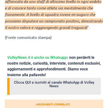
affiancata da uno staff di altissimo livello in ogni ambito
e di crescere tanto come atleta sia mentalmente che
fisicamente. A livello di squadra invece mi auguro che
possiamo disputare un campionato positivo, dimostrando
il nostro valore e raggiungendo grandi traguardi
”.
(Fonte comunicato stampa)
VolleyNews.it è anche su Whatsapp
: non perderti le
nostre notizie, curiosità, interviste, contenuti esclusivi,
aggiornamenti e approfondimenti. Diamo voce
insieme alla pallavolo!
Clicca QUI e iscriviti al canale WhatsApp di Volley
News
ARGOMENTI CORRELATI