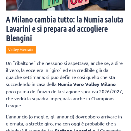
A Milano cambia tutto: la Numia saluta
Lavarini e si prepara ad accogliere
Blengini
Volley Mercato
Un "ribaltone" che nessuno si aspettava, anche se, a dire
il vero, la voce era in "giro" ed era credibile già da
qualche settimana: si può definire così quello che sta
succedendo in casa della
Numia Vero Volley Milano
poco prima dell'inizio della stagione sportiva 2026/2027,
che vedrà la squadra impegnata anche in Champions
League.
L'annuncio (o meglio, gli annunci) dovrebbero arrivare in
giornata, a stretto giro, ma con oggi è probabile che si
chiuderà il rapporto tra
Stefano Lavarini
e il Consorzio