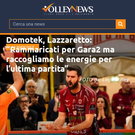
Domotek, Lazzaretto:
“Rammaricati per Gara2 ma
A3 MASCHILE
raccogliamo le energie per
l’ultima partita”
FOTO da: Lega Volley