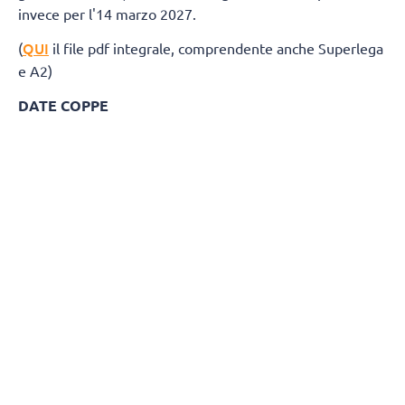
invece per l'14 marzo 2027.
QUI
(
il file pdf integrale, comprendente anche Superlega
e A2)
DATE COPPE
Del Monte® Coppa Italia A3: 27 marzo 2027
Del Monte® Supercoppa A3: 24 aprile 20
GIRONE BIANCO
Giornata 1
Andata 18 Ottobre 2026
Ritorno 3 Gennaio 2027
ErmGroup Altotevere - Negrini CTE Acqui Terme
Sarlux Sarroch - BP Termosanitari Ciriè
Gabbiano Farmamed Mantova - Campi Reali Cantù
Monge Gerbaudo Savigliano - Sav Trebaseleghe
Kerakoll Sassuolo - CUS Cagliari
Allianz Brugherio - Personal Time San Donà di Piave