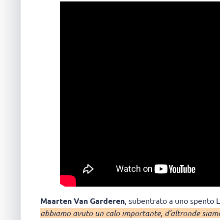
Maarten Van Garderen
, subentrato a uno spento Le
abbiamo avuto un calo importante, d’altronde siam