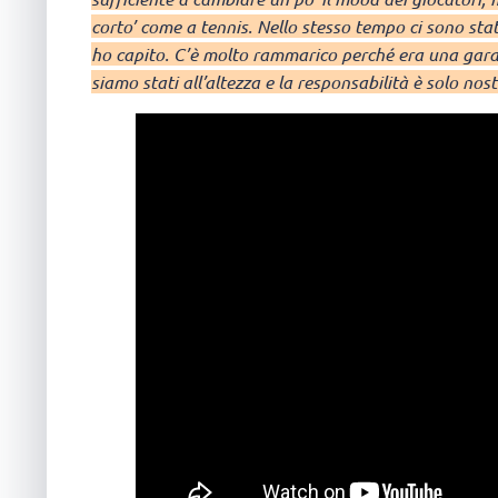
corto’ come a tennis. Nello stesso tempo ci sono sta
ho capito. C’è molto rammarico perché era una gar
siamo stati all’altezza e la responsabilità è solo nos