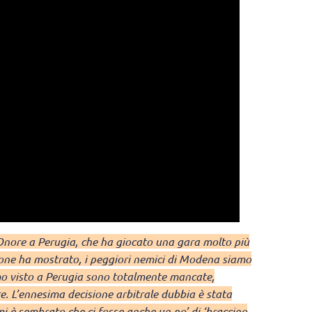
Onore a Perugia, che ha giocato una gara molto più
gione ha mostrato, i peggiori nemici di Modena siamo
amo visto a Perugia sono totalmente mancate,
. L’ennesima decisione arbitrale dubbia è stata
mi è sembrato che ci fosse anche un po’ di ‘braccino