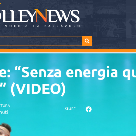
: “Senza energia q
” (VIDEO)
TTURA
SHARE
nuti