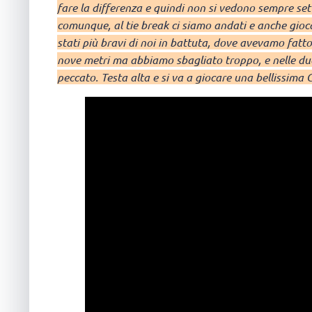
fare la differenza e quindi non si vedono sempre set t
comunque, al tie break ci siamo andati e anche gioc
stati più bravi di noi in battuta, dove avevamo fatt
nove metri ma abbiamo sbagliato troppo, e nelle due
peccato. Testa alta e si va a giocare una bellissima 