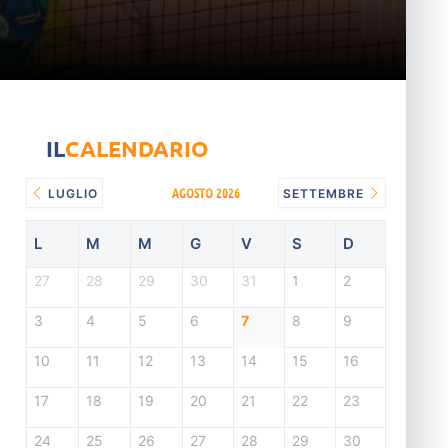
IL
CALENDARIO
AGOSTO 2026
LUGLIO
SETTEMBRE
L
M
M
G
V
S
D
27
28
29
30
31
1
2
3
4
5
6
7
8
9
10
11
12
13
14
15
16
17
18
19
20
21
22
23
24
25
26
27
28
29
30