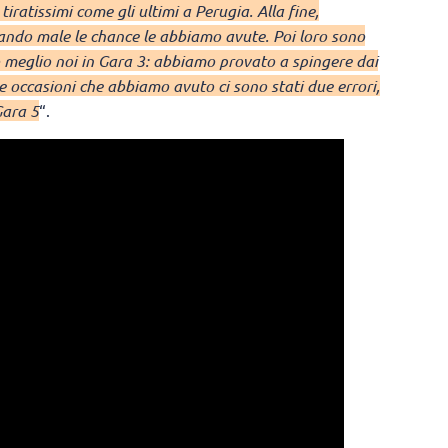
iratissimi come gli ultimi a Perugia. Alla fine,
ando male le chance le abbiamo avute. Poi loro sono
o meglio noi in Gara 3: abbiamo provato a spingere dai
 occasioni che abbiamo avuto ci sono stati due errori,
Gara 5
“.