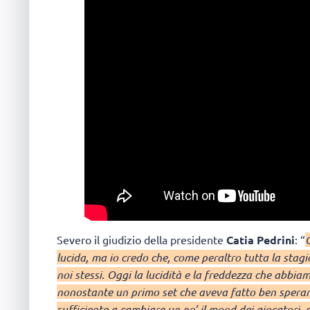
Severo il giudizio della presidente
Catia Pedrini
: “
lucida, ma io credo che, come peraltro tutta la sta
noi stessi. Oggi la lucidità e la freddezza che abbi
nonostante un primo set che aveva fatto ben sperare
sufficiente a cambiare un po’ il mood dei giocatori, 