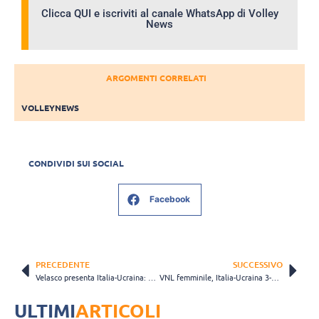
Clicca QUI e iscriviti al canale WhatsApp di Volley
News
ARGOMENTI CORRELATI
VOLLEYNEWS
CONDIVIDI SUI SOCIAL
Facebook
PRECEDENTE
SUCCESSIVO
Velasco presenta Italia-Ucraina: “Siamo tornati a lavorare con un sistema consolidato, dobbiamo trovare ritmo”
VNL femminile, Italia-Ucraina 3-1: partita strana, a corrente alternata, ma che finale delle Azzurre!
ULTIMI
ARTICOLI