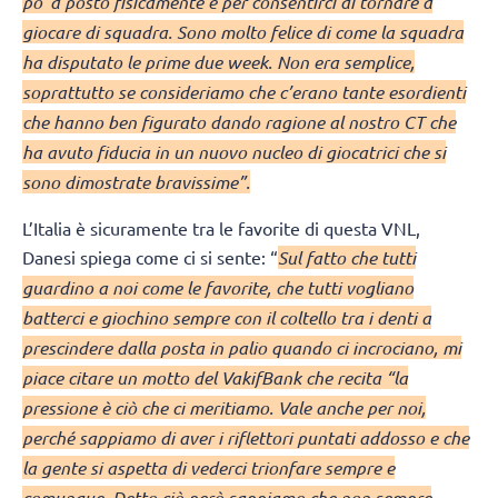
po’ a posto fisicamente e per consentirci di tornare a
giocare di squadra. Sono molto felice di come la squadra
ha disputato le prime due week. Non era semplice,
soprattutto se consideriamo che c’erano tante esordienti
che hanno ben figurato dando ragione al nostro CT che
ha avuto fiducia in un nuovo nucleo di giocatrici che si
sono dimostrate bravissime”.
L’Italia è sicuramente tra le favorite di questa VNL,
Danesi spiega come ci si sente: “
Sul fatto che tutti
guardino a noi come le favorite, che tutti vogliano
batterci e giochino sempre con il coltello tra i denti a
prescindere dalla posta in palio quando ci incrociano, mi
piace citare un motto del VakifBank che recita “la
pressione è ciò che ci meritiamo. Vale anche per noi,
perché sappiamo di aver i riflettori puntati addosso e che
la gente si aspetta di vederci trionfare sempre e
comunque. Detto ciò però sappiamo che non sempre