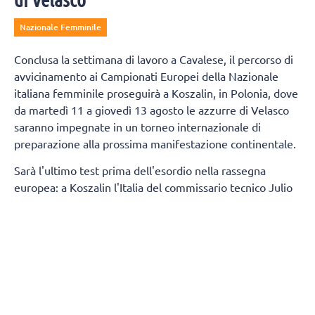
Nazionale Femminile
Conclusa la settimana di lavoro a Cavalese, il percorso di
avvicinamento ai Campionati Europei della Nazionale
italiana femminile proseguirà a Koszalin, in Polonia, dove
da martedì 11 a giovedì 13 agosto le azzurre di Velasco
saranno impegnate in un torneo internazionale di
preparazione alla prossima manifestazione continentale.
Sarà l'ultimo test prima dell'esordio nella rassegna
europea: a Koszalin l'Italia del commissario tecnico Julio
Velasco affronterà la Francia, l'Ucraina e, infine, le
padrone di casa della Polonia. La partenza è fissata per la
mattinata di lunedì 10 agosto dall’aeroporto di Linate con
destinazione Danzica e, successivamente, raggiunta la
città di Koszalin, la squadra sosterrà già in serata una
prima seduta di allenamento.