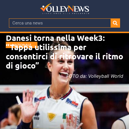
Danesi torna nella Week3:
“Tappa utilissima per
NAZIONALE
FEMMINILE
consentirci di ritrovare il ritmo
di gioco”
FOTO da: Volleyball World