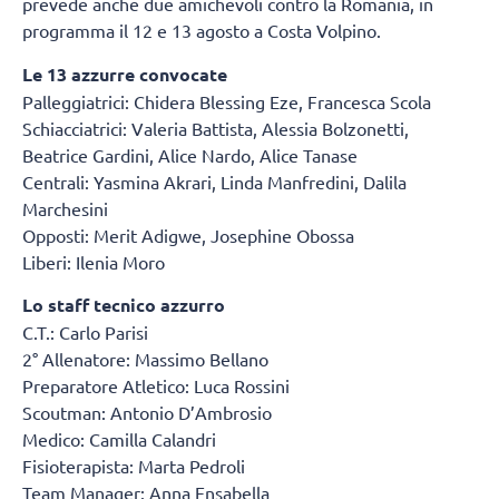
prevede anche due amichevoli contro la Romania, in
programma il 12 e 13 agosto a Costa Volpino.
Le 13 azzurre convocate
Palleggiatrici: Chidera Blessing Eze, Francesca Scola
Schiacciatrici: Valeria Battista, Alessia Bolzonetti,
Beatrice Gardini, Alice Nardo, Alice Tanase
Centrali: Yasmina Akrari, Linda Manfredini, Dalila
Marchesini
Opposti: Merit Adigwe, Josephine Obossa
Liberi: Ilenia Moro
Lo staff tecnico azzurro
C.T.: Carlo Parisi
2° Allenatore: Massimo Bellano
Preparatore Atletico: Luca Rossini
Scoutman: Antonio D’Ambrosio
Medico: Camilla Calandri
Fisioterapista: Marta Pedroli
Team Manager: Anna Ensabella