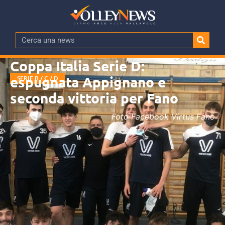
Coppa Italia Serie D:
espugnata Appignano e
SERIE B / C / D
seconda vittoria per Fano
Foto Facebook Virtus Fano