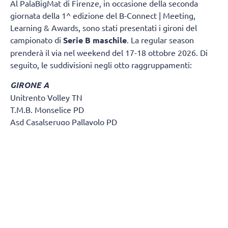
Al PalaBigMat di Firenze, in occasione della seconda
giornata della 1^ edizione del B-Connect | Meeting,
Learning & Awards, sono stati presentati i gironi del
campionato di
Serie B maschile
. La regular season
prenderà il via nel weekend del 17-18 ottobre 2026. Di
seguito, le suddivisioni negli otto raggruppamenti:
GIRONE A
Unitrento Volley TN
T.M.B. Monselice PD
Asd Casalserugo Pallavolo PD
Btm & Lametris Massanzago PD
S.S.C.D. Pallavolo Padova Srl
Volley Treviso TV
Olympo TV
Asd Volley Lions Clodia Boys
A.S.D. Olimpia
Polisportiva Cornedo A.D.
Bassano Volley A.S.D. VI