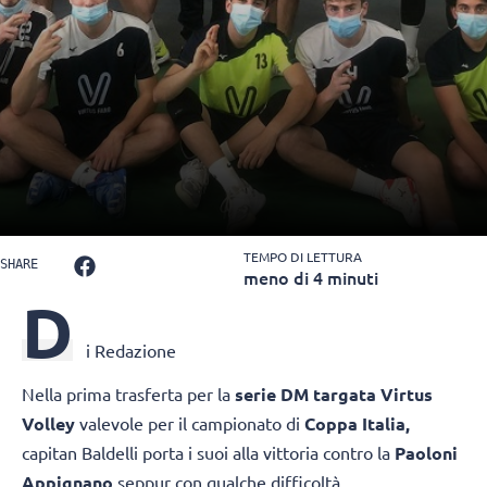
TEMPO DI LETTURA
SHARE
meno di 4 minuti
D
i Redazione
Nella prima trasferta per la
serie DM targata Virtus
Volley
valevole per il campionato di
Coppa Italia,
capitan Baldelli porta i suoi alla vittoria contro la
Paoloni
Appignano
seppur con qualche difficoltà.