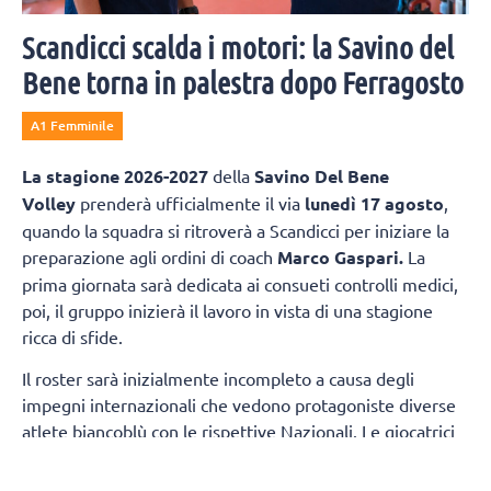
Scandicci scalda i motori: la Savino del
Bene torna in palestra dopo Ferragosto
A1 Femminile
La
stagione 2026-2027
della
Savino Del Bene
Volley
prenderà ufficialmente il via
lunedì 17 agosto
,
quando la squadra si ritroverà a Scandicci per iniziare la
preparazione agli ordini di coach
Marco Gaspari.
La
prima giornata sarà dedicata ai consueti controlli medici,
poi, il gruppo inizierà il lavoro in vista di una stagione
ricca di sfide.
Il roster sarà inizialmente incompleto a causa degli
impegni internazionali che vedono protagoniste diverse
atlete biancoblù con le rispettive Nazionali. Le giocatrici
della prima squadra presenti fin dal primo giorno
saranno:
Sara Alberti, Martina Armini, Caterina