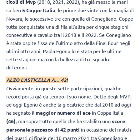
titoli di Mvp
(2018, 2021, 2022), ha già messo le mani
su ben
5 Coppe Italia
, le prime due vinte con la maglia di
Novara, le successive tre con quella di Conegliano. Coppe
tutte conquistate una di fila all’altra per cinque stagioni
consecutive a cavallo tra il 2018 e il 2022. Se Conegliano
è stata ospite fissa dell’ultimo atto della Final Four negli
ultimi otto anni, Paola Egonu lo è stata per le ultime
sette stagioni ma con la bellezza di tre squadre
differenti.
ALZO L’ASTICELLA A… 42!
Ovviamente, in queste sette partecipazioni, qualche
record porta già da tempo il suo nome. Detto degli MVP,
ad oggi Egonu è anche la giocatrice che dal 2010 ad oggi
ha segnato il
maggior numero di ace
in Coppa Italia
(46)
, ma soprattutto quella che ha stabilito uno
score
personale pazzesco di 42 punti
in occasione del match
dei quarti di finale del 10 marzo 2021 tra Conegliano e