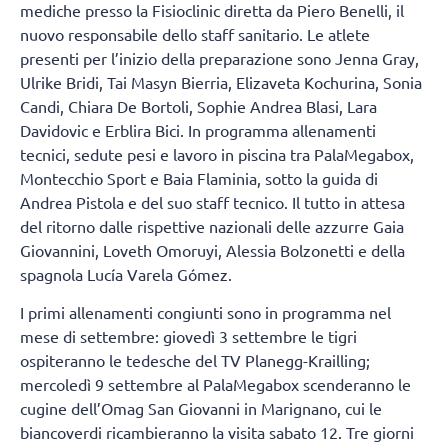
mediche presso la Fisioclinic diretta da Piero Benelli, il
nuovo responsabile dello staff sanitario. Le atlete
presenti per l’inizio della preparazione sono Jenna Gray,
Ulrike Bridi, Tai Masyn Bierria, Elizaveta Kochurina, Sonia
Candi, Chiara De Bortoli, Sophie Andrea Blasi, Lara
Davidovic e Erblira Bici. In programma allenamenti
tecnici, sedute pesi e lavoro in piscina tra PalaMegabox,
Montecchio Sport e Baia Flaminia, sotto la guida di
Andrea Pistola e del suo staff tecnico. Il tutto in attesa
del ritorno dalle rispettive nazionali delle azzurre Gaia
Giovannini, Loveth Omoruyi, Alessia Bolzonetti e della
spagnola Lucía Varela Gómez.
I primi allenamenti congiunti sono in programma nel
mese di settembre: giovedì 3 settembre le tigri
ospiteranno le tedesche del TV Planegg-Krailling;
mercoledì 9 settembre al PalaMegabox scenderanno le
cugine dell’Omag San Giovanni in Marignano, cui le
biancoverdi ricambieranno la visita sabato 12. Tre giorni