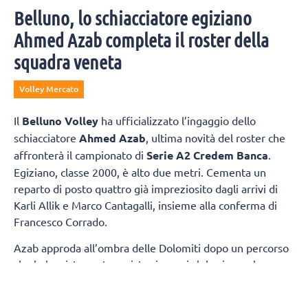
Belluno, lo schiacciatore egiziano
Ahmed Azab completa il roster della
squadra veneta
Volley Mercato
Il
Belluno Volley
ha ufficializzato l’ingaggio dello
schiacciatore
Ahmed Azab
, ultima novità del roster che
affronterà il campionato di
Serie A2 Credem Banca
.
Egiziano, classe 2000, è alto due metri. Cementa un
reparto di posto quattro già impreziosito dagli arrivi di
Karli Allik e Marco Cantagalli, insieme alla conferma di
Francesco Corrado.
Azab approda all’ombra delle Dolomiti dopo un percorso
che lo ha visto protagonista sia con i club, sia con la
maglia della propria Nazionale. Tra i pilastri dell’Egitto,
due estati fa ha preso parte ai
Giochi Olimpici
di Parigi,