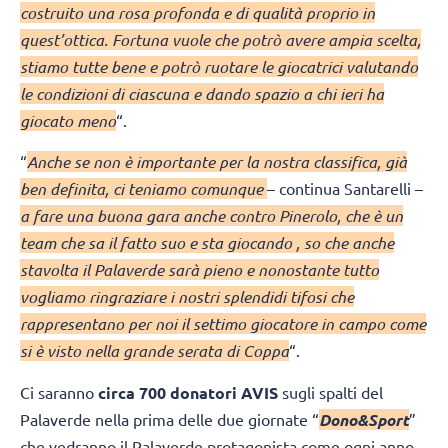
costruito una rosa profonda e di qualità proprio in
quest’ottica. Fortuna vuole che potrò avere ampia scelta,
stiamo tutte bene e potrò ruotare le giocatrici valutando
le condizioni di ciascuna e dando spazio a chi ieri ha
giocato meno
“.
“
Anche se non è importante per la nostra classifica, già
ben definita, ci teniamo comunque
– continua Santarelli –
a fare una buona gara anche contro Pinerolo, che è un
team che sa il fatto suo e sta giocando , so che anche
stavolta il Palaverde sarà pieno e nonostante tutto
vogliamo ringraziare i nostri splendidi tifosi che
rappresentano per noi il settimo giocatore in campo come
si è visto nella grande serata di Coppa
“.
Ci saranno
circa 700 donatori AVIS
sugli spalti del
Palaverde nella prima delle due giornate “
Dono&Sport
”
che vedranno il Palaverde protagonista come ogni anno