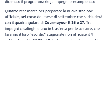
diramato il programma degli impegni precampionato
Quattro test match per preparare la nuova stagione
ufficiale, nel corso del mese di settembre che si chiuderà
con il quadrangolare di
Courmayeur il 26 e 27
. Tre
impegni casalinghi e uno in trasferta per le azzurre, che
faranno il loro “esordio” stagionale non ufficiale il
4
settembre alle 16.30 al Pala Igor
contro Bergamo. Una
settimana più tardi, l’
11 settembre
, appuntamento
ancora al Pala Igor, alle 14.00, per un’altra sfida “classica”,
con Busto Arsizio. Il 15 settembre alle 16, sempre al Pala
Igor, le azzurre riceveranno Cuneo mentre il 19 si
chiuderà la prima fase del precampionato con
l’amichevole della
Opiquad Arena di Monza contro il
Vero Volley
alle 15.30.