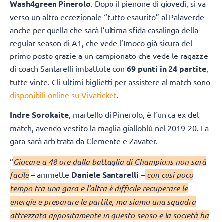
Wash4green Pinerolo
. Dopo il pienone di giovedì, si va
verso un altro eccezionale “tutto esaurito” al Palaverde
anche per quella che sarà l’ultima sfida casalinga della
regular season di A1, che vede l’Imoco già sicura del
primo posto grazie a un campionato che vede le ragazze
di coach Santarelli imbattute con
69 punti in 24 partite
,
tutte vinte. Gli ultimi biglietti per assistere al match sono
disponibili online su Vivaticket
.
Indre Sorokaite
, martello di Pinerolo, è l’unica ex del
match, avendo vestito la maglia gialloblù nel 2019-20. La
gara sarà arbitrata da Clemente e Zavater.
“
Giocare a 48 ore dalla battaglia di Champions non sarà
facile
– ammette
Daniele Santarelli
–
con così poco
tempo tra una gara e l’altra è difficile recuperare le
energie e preparare le partite, ma siamo una squadra
attrezzata appositamente in questo senso e la società ha