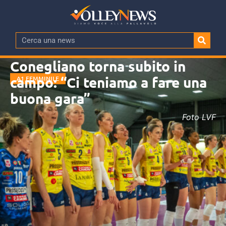
Conegliano torna subito in
campo: “Ci teniamo a fare una
A1 FEMMINILE
buona gara”
Foto LVF