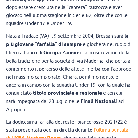
dopo essere cresciuta nella “cantera” bustocca e aver
giocato nell’ultima stagione in Serie B2, oltre che con le
squadre Under 17 e Under 19.
Nata a Tradate (VA) il 9 settembre 2004, Bressan sarà
la
più giovane “farfalla” di sempre
e giocherà nel ruolo di
libero a fianco di
Giorgia Zannoni
: la prosecuzione della
bella tradizione per la società di via Maderna, che porta a
compimento il percorso delle atlete in erba con l’approdo
nel massimo campionato. Chiara, per il momento, è
ancora in campo con la squadra Under 19, con la quale ha
conquistato
titolo provinciale e regionale
e con cui
sarà impegnata dal 23 luglio nelle
Finali Nazionali
ad
Agropoli.
La dodicesima farfalla del roster biancorosso 2021/22 è
stata presentata oggi in diretta durante
l’ultima puntata
di
UYBA Mystery Room
, che ha ospitato anche le