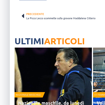
PRECEDENTE
La Picco Lecco scommette sulla giovane Maddalena Citterio
ULTIMI
ARTICOLI
NAZIONALE MASCHILE
A1 FEMMI
Nazionale maschile, da lunedì
Vall