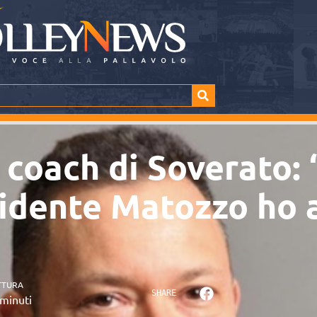
 coach di Soverato:
sidente Matozzo ho 
TTURA
SHARE
minuti