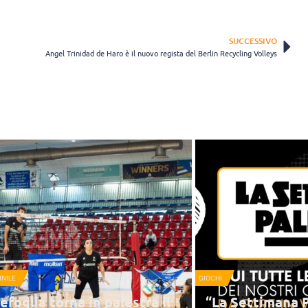
SUCCESSIVO
Angel Trinidad de Haro è il nuovo regista del Berlin Recycling Volleys
NILE
GIOCHI
efoglia torna in palestra il
“La Settimana P