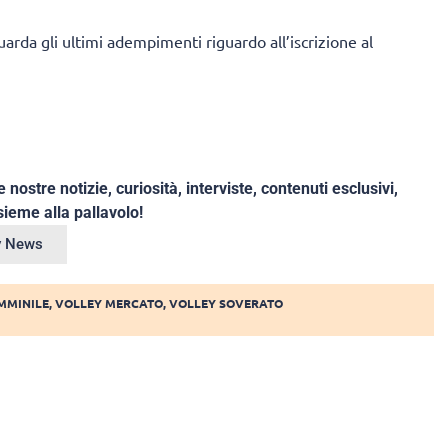
guarda gli ultimi adempimenti riguardo all’iscrizione al
e nostre notizie, curiosità, interviste, contenuti esclusivi,
ieme alla pallavolo!
ey News
EMMINILE
,
VOLLEY MERCATO
,
VOLLEY SOVERATO