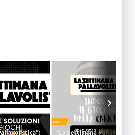
GIOCHI
allavolistica”:
“La Settimana Pallavolistic