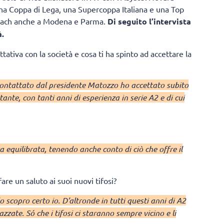
na Coppa di Lega, una Supercoppa Italiana e una Top
coach anche a Modena e Parma.
Di seguito l’intervista
à.
ativa con la società e cosa ti ha spinto ad accettare la
contattato dal presidente Matozzo ho accettato subito
ante, con tanti anni di esperienza in serie A2 e di cui
 equilibrata, tenendo anche conto di ciò che offre il
are un saluto ai suoi nuovi tifosi?
 scopro certo io. D’altronde in tutti questi anni di A2
zate. Só che i tifosi ci staranno sempre vicino e li