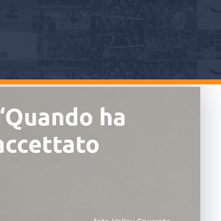
 “Quando ha
accettato