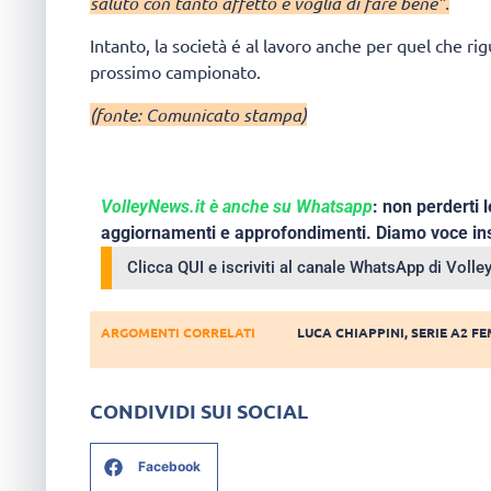
saluto con tanto affetto e voglia di fare bene”.
Intanto, la società é al lavoro anche per quel che ri
prossimo campionato.
(fonte: Comunicato stampa)
VolleyNews.it è anche su Whatsapp
: non perderti l
aggiornamenti e approfondimenti. Diamo voce ins
Clicca QUI e iscriviti al canale WhatsApp di Voll
ARGOMENTI CORRELATI
LUCA CHIAPPINI
,
SERIE A2 F
CONDIVIDI SUI SOCIAL
Facebook