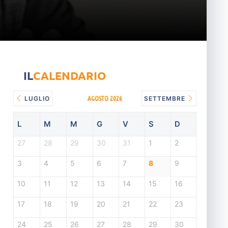
IL
CALENDARIO
AGOSTO 2026
LUGLIO
SETTEMBRE
L
M
M
G
V
S
D
27
28
29
30
31
1
2
3
4
5
6
7
8
9
10
11
12
13
14
15
16
17
18
19
20
21
22
23
24
25
26
27
28
29
30