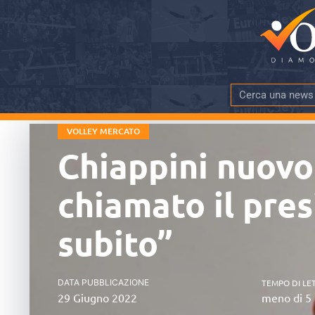
VOLLEY MERCATO
Chiappini nuovo
chiamato il pre
subito”
DATA PUBBLICAZIONE
TEMPO DI LE
29 Giugno 2022
meno di 5 