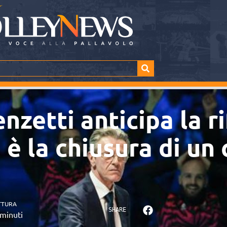
nzetti anticipa la r
 è la chiusura di un 
TTURA
SHARE
minuti