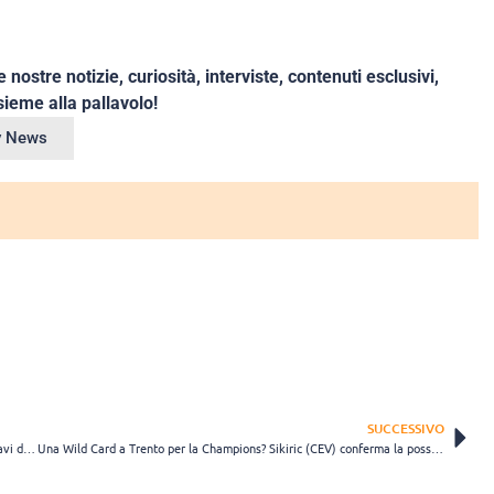
e nostre notizie, curiosità, interviste, contenuti esclusivi,
ieme alla pallavolo!
ey News
SUCCESSIVO
Champions, l’orgoglio di Solè: “Lavoro, serietà e umiltà le nostre chiavi del successo” (VIDEO)
Una Wild Card a Trento per la Champions? Sikiric (CEV) conferma la possibilità