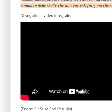
compiere delle scelte che non vorresti fare, ma che 
Di seguito, il video integrale.
(Fonte: Sir Susa Scai Perugia)