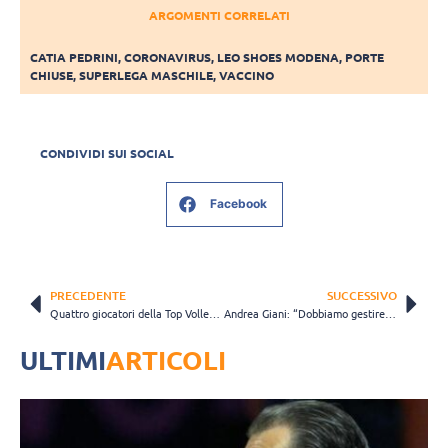
ARGOMENTI CORRELATI
CATIA PEDRINI
,
CORONAVIRUS
,
LEO SHOES MODENA
,
PORTE
CHIUSE
,
SUPERLEGA MASCHILE
,
VACCINO
CONDIVIDI SUI SOCIAL
Facebook
PRECEDENTE
SUCCESSIVO
Quattro giocatori della Top Volley Cisterna positivi: allenamenti sospesi
Andrea Giani: “Dobbiamo gestire bene un periodo difficile” (VIDEO)
ULTIMI
ARTICOLI