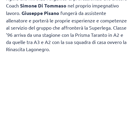
Coach
Simone Di Tommaso
nel proprio impegnativo
lavoro.
Giuseppe Pisano
fungerà da assistente
allenatore e porterà le proprie esperienze e competenze
al servizio del gruppo che affronterà la Superlega. Classe
’96 arriva da una stagione con la Prisma Taranto in A2 e
da quelle tra A3 e A2 con la sua squadra di casa ovvero la
Rinascita Lagonegro.
Giuseppe Pisano si racconta e spiega come è diventato
un allenatore:
“Vengo da un piccolo paesino della
Basilicata chiamato Marsicovetere
da un punto di vista
sportivo mi sono avvicinato un po’ tardi alla pallavolo,
poiché avevo 17 anni quando ho iniziato il primo anno
come giocatore, ma l’amore per questo sport posso dire di
averlo sempre avuto fin da piccolo. Sapendo che non
avrei potuto avere una grande carriera sportiva come
giocatore, decisi di intraprendere la carriera da allenatore
un po’ per amore dello sport un po’ per trasmettere quello