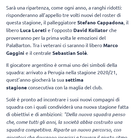
Sarà una ripartenza, come ogni anno, a ranghi ridotti:
risponderanno all’appello tre volti nuovi del roster di
questa stagione, il palleggiatore
Stefano Cappadona
, il
libero
Luca Loreti
e l’opposto
David Kollator
che
proveranno per la prima volta le emozioni del
PalaBarton. Tra i veterani ci saranno il libero
Marco
Gaggini
e il centrale
Sebastian Solè
.
Il giocatore argentino è ormai uno dei simboli della
squadra: arrivato a Perugia nella stagione 2020/21,
quest’anno giocherà la sua
settima
stagione
consecutiva con la maglia del club.
Solè è pronto ad incontrare i suoi nuovi compagni di
squadra con i quali condividerà una nuova stagione fatta
di obiettivi e di ambizioni:
"Della nuova squadra penso
che, come tutti gli anni, la società abbia costruito una
squadra competitiva. Riparte un nuovo percorso, con
giocatori che dovranno inserirsi e trovare il giusto ritmo,