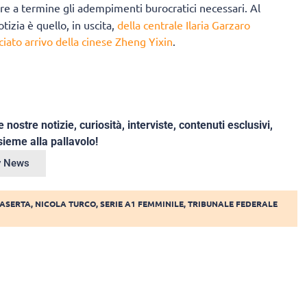
re a termine gli adempimenti burocratici necessari. Al
izia è quello, in uscita,
della centrale Ilaria Garzaro
ciato arrivo della cinese Zheng Yixin
.
e nostre notizie, curiosità, interviste, contenuti esclusivi,
ieme alla pallavolo!
ey News
CASERTA
,
NICOLA TURCO
,
SERIE A1 FEMMINILE
,
TRIBUNALE FEDERALE