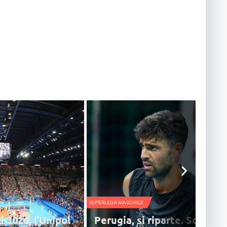
SUPERLEGA MASCHILE
 2026, l’Unipol
Perugia, si riparte. Solè: “Il