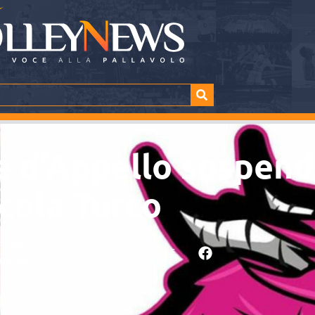
te d’Appello sospend
icola Turco
TTURA
SHARE
minuti