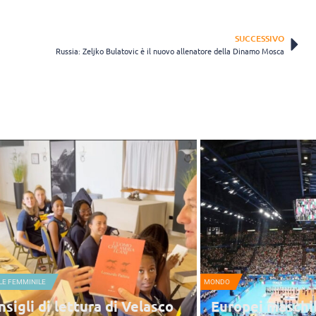
SUCCESSIVO
Russia: Zeljko Bulatovic è il nuovo allenatore della Dinamo Mosca
LE FEMMINILE
MONDO
nsigli di lettura di Velasco
Europei maschili