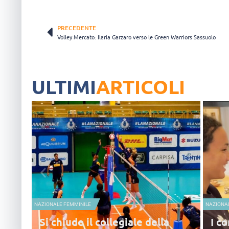
PRECEDENTE
Volley Mercato: Ilaria Garzaro verso le Green Warriors Sassuolo
ULTIMI
ARTICOLI
NAZIONALE FEMMINILE
NAZIONA
Si chiude il collegiale della
I co