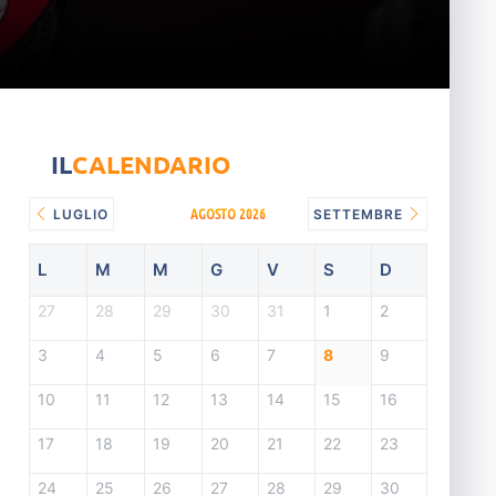
IL
CALENDARIO
AGOSTO 2026
LUGLIO
SETTEMBRE
L
M
M
G
V
S
D
27
28
29
30
31
1
2
3
4
5
6
7
8
9
10
11
12
13
14
15
16
17
18
19
20
21
22
23
24
25
26
27
28
29
30