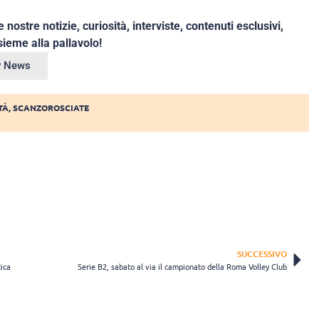
e nostre notizie, curiosità, interviste, contenuti esclusivi,
ieme alla pallavolo!
ey News
TÀ
,
SCANZOROSCIATE
SUCCESSIVO
ica
Serie B2, sabato al via il campionato della Roma Volley Club