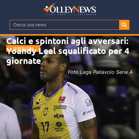
Calci e spintoni agli avversari:
Yoandy Leal squalificato per 4
SUPERLEGA
MASCHILE
giornate
Foto Lega Pallavolo Serie A