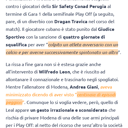
contro i giocatori della
Sir Safety Conad Perugia
al
termine di Gara 1 della semifinale Play Off (a seguito,
pare, di un diverbio con
Dragan Travica
nel corso del
match). Il giocatore cubano è stato punito dal
Giudice
Sportivo
con la sanzione di
quattro giornate di
squalifica
per aver “
colpito un atleta avversario con un
calcio e per averne successivamente spintonato un altro
“.
La rissa a fine gara non si è estesa grazie anche
all’intervento di
Wilfredo Leon
, che è riuscito ad
allontanare il connazionale e trascinarlo negli spogliatoi.
Mentre l’allenatore di Modena,
Andrea Giani
,
aveva
minimizzato dicendo di aver visto “
centinaia di episodi
peggiori
“
. Comunque lo si voglia vedere, però, quello di
Leal appare
un gesto irrazionale e sconsiderato
che
rischia di privare Modena di una delle sue armi principali
per i Play Off: al netto del ricorso che senz’altro la società