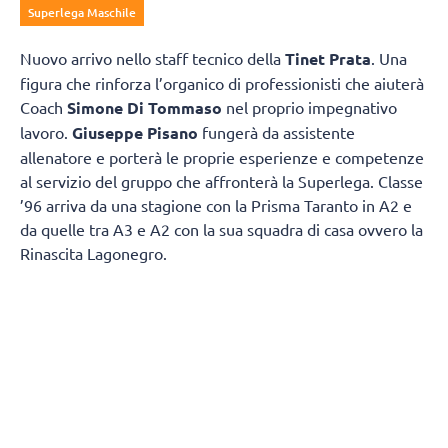
Superlega Maschile
Nuovo arrivo nello staff tecnico della
Tinet Prata
. Una
figura che rinforza l’organico di professionisti che aiuterà
Coach
Simone Di Tommaso
nel proprio impegnativo
lavoro.
Giuseppe Pisano
fungerà da assistente
allenatore e porterà le proprie esperienze e competenze
al servizio del gruppo che affronterà la Superlega. Classe
’96 arriva da una stagione con la Prisma Taranto in A2 e
da quelle tra A3 e A2 con la sua squadra di casa ovvero la
Rinascita Lagonegro.
Giuseppe Pisano si racconta e spiega come è diventato
un allenatore:
“Vengo da un piccolo paesino della
Basilicata chiamato Marsicovetere
da un punto di vista
sportivo mi sono avvicinato un po’ tardi alla pallavolo,
poiché avevo 17 anni quando ho iniziato il primo anno
come giocatore, ma l’amore per questo sport posso dire di
averlo sempre avuto fin da piccolo. Sapendo che non