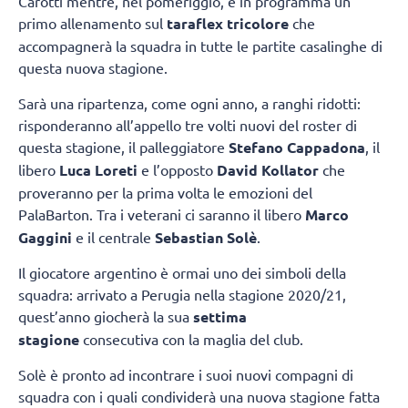
Carotti mentre, nel pomeriggio, è in programma un
primo allenamento sul
taraflex tricolore
che
accompagnerà la squadra in tutte le partite casalinghe di
questa nuova stagione.
Sarà una ripartenza, come ogni anno, a ranghi ridotti:
risponderanno all’appello tre volti nuovi del roster di
questa stagione, il palleggiatore
Stefano Cappadona
, il
libero
Luca Loreti
e l’opposto
David Kollator
che
proveranno per la prima volta le emozioni del
PalaBarton. Tra i veterani ci saranno il libero
Marco
Gaggini
e il centrale
Sebastian Solè
.
Il giocatore argentino è ormai uno dei simboli della
squadra: arrivato a Perugia nella stagione 2020/21,
quest’anno giocherà la sua
settima
stagione
consecutiva con la maglia del club.
Solè è pronto ad incontrare i suoi nuovi compagni di
squadra con i quali condividerà una nuova stagione fatta