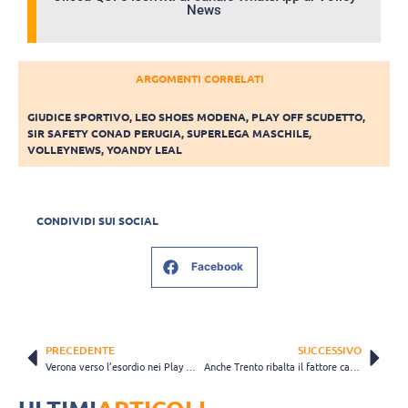
News
ARGOMENTI CORRELATI
GIUDICE SPORTIVO
,
LEO SHOES MODENA
,
PLAY OFF SCUDETTO
,
SIR SAFETY CONAD PERUGIA
,
SUPERLEGA MASCHILE
,
VOLLEYNEWS
,
YOANDY LEAL
CONDIVIDI SUI SOCIAL
Facebook
PRECEDENTE
SUCCESSIVO
Verona verso l’esordio nei Play Off 5° posto: “Non sottovalutiamo Taranto”
Anche Trento ribalta il fattore campo: Civitanova cade in tre set