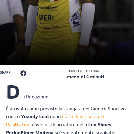
TEMPO DI LETTURA
SHARE
meno di 4 minuti
D
i Redazione
È arrivata come previsto la stangata del Giudice Sportivo
contro
Yoandy Leal
dopo
i fatti di ieri sera del
PalaBarton
, dove lo schiacciatore della
Leo Shoes
PerkinElmer Modena
si è violentemente scagliato