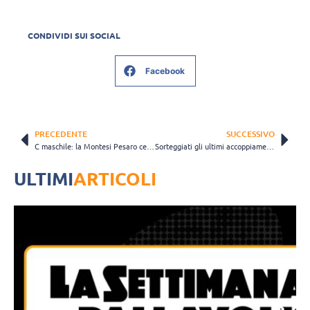
CONDIVIDI SUI SOCIAL
Facebook
PRECEDENTE
SUCCESSIVO
C maschile: la Montesi Pesaro cede al tie-break alla capolista T-Trade Group
Sorteggiati gli ultimi accoppiamenti e definiti i gironi delle Finali Nazionali Giovanili
ULTIMI
ARTICOLI