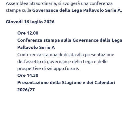
Assemblea Straordinaria, si svolgerà una conferenza
stampa sulla
Governance della Lega Pallavolo Serie A.
Giovedì 16 luglio 2026
Ore 12.00
Conferenza stampa sulla Governance della Lega
Pallavolo Serie A
Conferenza stampa dedicata alla presentazione
dell’assetto di governance della Lega e delle
prospettive di sviluppo future.
Ore 14.30
Presentazione della Stagione e dei Calendari
2026/27
Presentazione ufficiale della nuova stagione
sportiva con l’illustrazione delle principali novità e
la presentazione dei calendari dei Campionati di
Serie A Credem Banca.
Di seguito i roster delle
14 formazioni di Serie A2