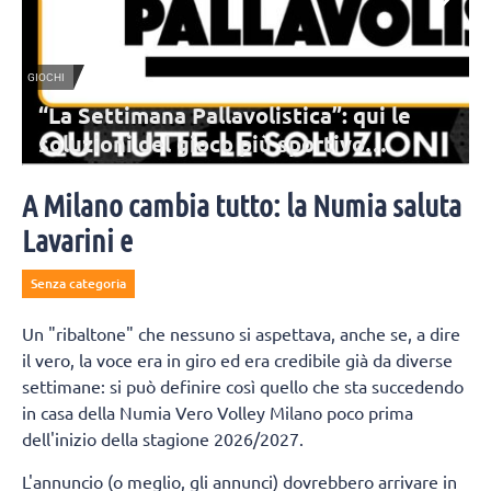
GIOCHI
G
“La Settimana Pallavolistica”: qui le
soluzioni del gioco più sportivo
dell’estate
Ogni giorno tre mini-giochi per tenerti in allenamento anche sotto
l'ombrellone. Guarda gli indizi sui social e mettiti alla prova! Qui le
A Milano cambia tutto: la Numia saluta
soluzioni.
Lavarini e
Senza categoria
Un "ribaltone" che nessuno si aspettava, anche se, a dire
il vero, la voce era in giro ed era credibile già da diverse
settimane: si può definire così quello che sta succedendo
in casa della Numia Vero Volley Milano poco prima
dell'inizio della stagione 2026/2027.
L'annuncio (o meglio, gli annunci) dovrebbero arrivare in