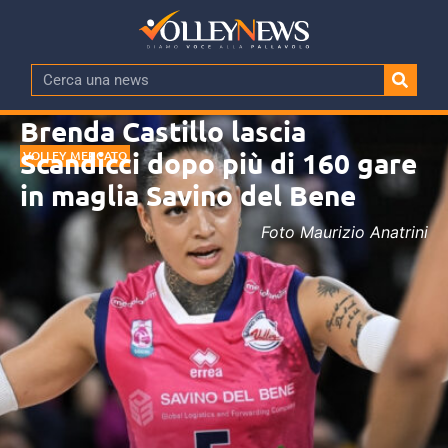
Brenda Castillo lascia
Scandicci dopo più di 160 gare
VOLLEY MERCATO
in maglia Savino del Bene
Foto Maurizio Anatrini