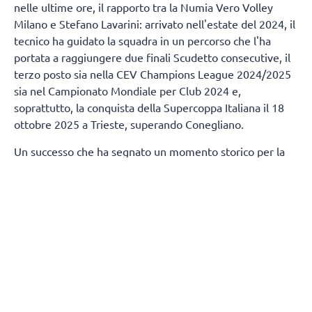
nelle ultime ore, il rapporto tra la Numia Vero Volley
Milano e Stefano Lavarini: arrivato nell'estate del 2024, il
tecnico ha guidato la squadra in un percorso che l'ha
portata a raggiungere due finali Scudetto consecutive, il
terzo posto sia nella CEV Champions League 2024/2025
sia nel Campionato Mondiale per Club 2024 e,
soprattutto, la conquista della Supercoppa Italiana il 18
ottobre 2025 a Trieste, superando Conegliano.
Un successo che ha segnato un momento storico per la
città di Milano, regalandole un trofeo nazionale nella
pallavolo dopo 80 anni.
Termineranno, contestualmente, anche i rapporti tra
Numia Vero Volley e Andrea Mafrici (secondo allenatore)
e Kasper Duda (scoutman).
Tutta la società Vero Volley saluta con affetto e stima
Stefano Lavarini e il suo staff, ringraziandoli per la
professionalità e i valori trasmessi durante due stagioni