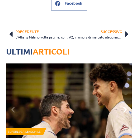
Facebook
PRECEDENTE
SUCCESSIVO
L’Allianz Milano volta pagina: coach Roberto Piazza lascia la panchina dopo sette anni
A2, i rumors di mercato aleggiano sulla finale promozione: l’ABBA Pineto non ci sta
ULTIMI
ARTICOLI
SUPERLEGA MASCHILE
N