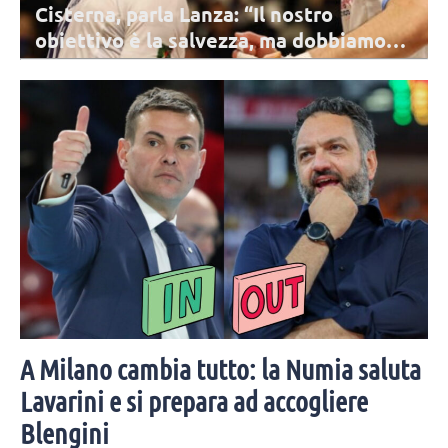
Cisterna, parla Lanza: “Il nostro
obiettivo è la salvezza, ma dobbiamo
mirare ad altro”
La prossima stagione per Lanza sarà la 16esima in SuperLega: lo
schiacciatore presenta la prossima SuperLega e le ambizioni di
Cisterna.
A Milano cambia tutto: la Numia saluta
Lavarini e si prepara ad accogliere
Blengini