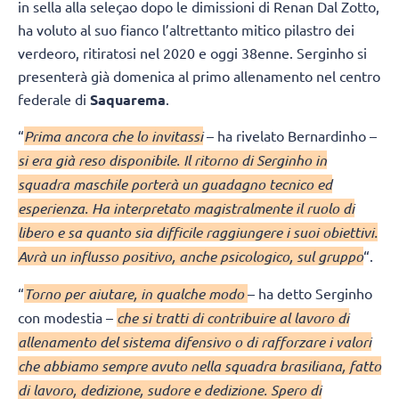
in sella alla seleçao dopo le dimissioni di Renan Dal Zotto,
ha voluto al suo fianco l’altrettanto mitico pilastro dei
verdeoro, ritiratosi nel 2020 e oggi 38enne. Serginho si
presenterà già domenica al primo allenamento nel centro
federale di
Saquarema
.
“
Prima ancora che lo invitassi
– ha rivelato Bernardinho –
si era già reso disponibile. Il ritorno di Serginho in
squadra maschile porterà un guadagno tecnico ed
esperienza. Ha interpretato magistralmente il ruolo di
libero e sa quanto sia difficile raggiungere i suoi obiettivi.
Avrà un influsso positivo, anche psicologico, sul gruppo
“.
“
Torno per aiutare, in qualche modo
– ha detto Serginho
con modestia –
che si tratti di contribuire al lavoro di
allenamento del sistema difensivo o di rafforzare i valori
che abbiamo sempre avuto nella squadra brasiliana, fatto
di lavoro, dedizione, sudore e dedizione. Spero di