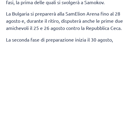
fasi, la prima delle quali si svolgerà a Samokov.
La Bulgaria si preparerà alla SamElion Arena fino al 28
agosto e, durante il ritiro, disputerà anche le prime due
amichevoli il 25 e 26 agosto contro la Repubblica Ceca.
La seconda fase di preparazione inizia il 30 agosto,
quando la squadra si trasferirà a Sofia. Gli allenamenti si
svolgeranno all'Arena 8888 Sofia, dove disputeranno
altre due amichevoli contro la Serbia l'1 e il 2 settembre.
Per l'inizio della preparazione, Gianlorenzo Blengini ha
individuato la seguente rosa:
Alzatori:
Simeon Nikolov, Stoil Palev
Centrali:
Alex Grozdanov, Boris Nachev, Iliya Petkov,
Preslav Petkov
Schiacciatori:
Alexander Nikolov, Asparuh Asparuhov,
Georgi Tatarov, Denisslav Bardarov, Martin Atanasov, Rusi
Zhelev, Jasmine Velichkov
Opposto:
Venislav Antov