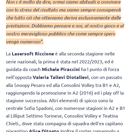
Non c è molto da dire, ormai siamo abituati a convivere
con lo stress del risultato ma siamo sempre consapevoli
che tutto ciò che otteniamo deriva esclusivamente dalle
prestazioni. Dobbiamo pensare a noi, al nostro gioco e al
nostro meraviglioso pubblico che come sempre spero
venga numeroso”.
La
Lasersoft Riccione
è alla seconda stagione nelle
serie nazionali, la prima è stata nel 2022/2023, ed è
guidata da coach
Michele Piraccini
ha l punto di forza
nell’opposta
Valeria Tallevi Diotallevi
, con un passato
alla Snoopy Pesaro ed alla Consolini Volley tra B1 e A2,
raggiungendo la promozione in A2 (2016) ed i play off la
stagione successiva. Altri elementi di spicco sono la
centrale Sofia Spadoni, con numerose stagioni in A2 e B1
al Lilliput Settimo Torinese, Consolini Volley e Teatina
Chieti., dove stata compagna di squadra dell’ex capitano
piacentino
Alice Ditonto
Inoltre il roster romagnolo a