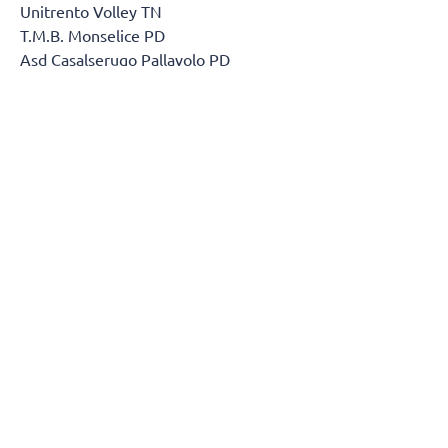
Unitrento Volley TN
T.M.B. Monselice PD
Asd Casalserugo Pallavolo PD
Btm & Lametris Massanzago PD
S.S.C.D. Pallavolo Padova Srl
Volley Treviso TV
Olympo TV
Asd Volley Lions Clodia Boys
A.S.D. Olimpia
Polisportiva Cornedo A.D.
Bassano Volley A.S.D. VI
Sol Lucernari VI
A.S.D. Libertas
GIRONE B
Scanzorosciate Volley
Pol. Oratorio Grassobbio
Volley Montichiari S.S.D. A R.L.
Res Volley A.S.D. CO