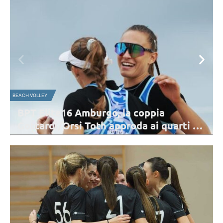
MONDIALE PER CLUB
Mondiale per Club maschile, scelta
uarti di
sede: la Polonia ospiterà le prossi
due edizioni
ncontri,
La Polonia ospiterà il Mondiale per Club maschile 2026 e 20
BPT Elite16 di
L’edizione 2026 si giocherà dal 15 al 20 dicembre. Lo Zawierc
il club ospitante.