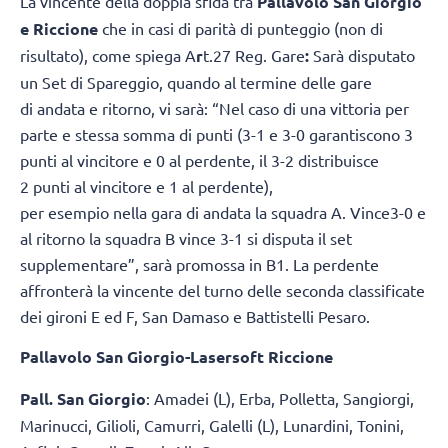
La vincente della doppia sfida tra
Pallavolo San Giorgio
e Riccione
che in casi di parità di punteggio (non di
risultato), come spiega A
r
t.27 Reg. Gare
:
Sarà disputato
un Set di Spareggio, quando al termine delle gare
di andata e ritorno, vi sarà: “Nel caso di una vittoria per
parte e stessa somma di punti (3-1 e 3-0 garantiscono 3
punti al vincitore e 0 al perdente, il 3-2 distribuisce
2 punti al vincitore e 1 al perdente),
per esempio nella gara di andata la squadra A. Vince3-0 e
al ritorno la squadra B vince 3-1 si disputa il set
supplementare”, sarà promossa in B1. La perdente
affronterà la vincente del turno delle seconda classificate
dei gironi E ed F, San Damaso e Battistelli Pesaro.
Pallavolo San Giorgio-Lasersoft Riccione
Pall. San Giorgio
: Amadei (L), Erba, Polletta, Sangiorgi,
Marinucci, Gilioli, Camurri, Galelli (L), Lunardini, Tonini,