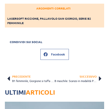
ARGOMENTI CORRELATI
LASERSOFT RICCIONE
,
PALLAVOLO SAN GIORGIO
,
SERIE B2
FEMMINILE
CONDIVIDI SUI SOCIAL
Facebook
PRECEDENTE
SUCCESSIVO
B1 femminile, Giorgione si tuffa nei play off: “Dovremo lottare con corpo e cuore”
B maschile: Scanzo in modalità Play Off, ma contro Trento sarà dura
ULTIMI
ARTICOLI