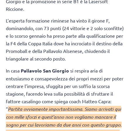
Giorgio e la promozione in serie B1 è la Lasersoft
Riccione.
L’esperta formazione riminese ha vinto il girone F,
dominandolo, con 73 punti (24 vittorie e 2 solo sconfitte)
e lo scorso gennaio ha preso parte alla qualificazione per
la F4 della Coppa Italia dove ha incrociato il destino della
Promoball e della Pallavolo Alsenese, chiudendo il
triangolare al secondo posto.
In casa
Pallavolo San Giorgio
si respira aria di
entusiasmo e consapevolezza dei propri mezzi per poter
centrare l’impresa, sfuggita per un soffio la scorsa
stagione, facendo leva sulla possibilità di sfruttare il
fattore casalingo come spiega coach Matteo Capra:
“
Partita ovviamente importantissima. Siamo arrivati qui
con mille sforzi e quest’anno non vogliamo mancare il
sogno per cui lavoriamo da due anni con questo gruppo.