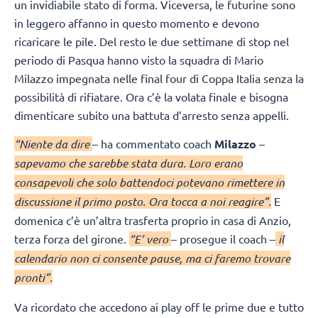
un invidiabile stato di forma. Viceversa, le futurine sono
in leggero affanno in questo momento e devono
ricaricare le pile. Del resto le due settimane di stop nel
periodo di Pasqua hanno visto la squadra di Mario
Milazzo impegnata nelle final four di Coppa Italia senza la
possibilità di rifiatare. Ora c’è la volata finale e bisogna
dimenticare subito una battuta d’arresto senza appelli.
“Niente da dire
– ha commentato coach
Milazzo
–
sapevamo che sarebbe stata dura. Loro erano
consapevoli che solo battendoci potevano rimettere in
discussione il primo posto. Ora tocca a noi reagire”.
E
domenica c’è un’altra trasferta proprio in casa di Anzio,
terza forza del girone.
“E’ vero
– prosegue il coach –
il
calendario non ci consente pause, ma ci faremo trovare
pronti”.
Va ricordato che accedono ai play off le prime due e tutto