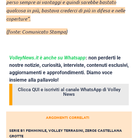
perso sempre ai vantaggi e quindi sarebbe bastato
qualcosa in più, bastava crederci di più in difesa e nelle
coperture”.
(fonte: Comunicato Stampa)
VolleyNews.it è anche su Whatsapp
: non perderti le
nostre notizie, curiosità, interviste, contenuti esclusivi,
aggiornamenti e approfondimenti. Diamo voce
insieme alla pallavolo!
Clicca QUI e iscriviti al canale WhatsApp di Volley
News
ARGOMENTI CORRELATI
SERIE B1 FEMMINILE
,
VOLLEY TERRASINI
,
ZERO5 CASTELLANA
GROTTE