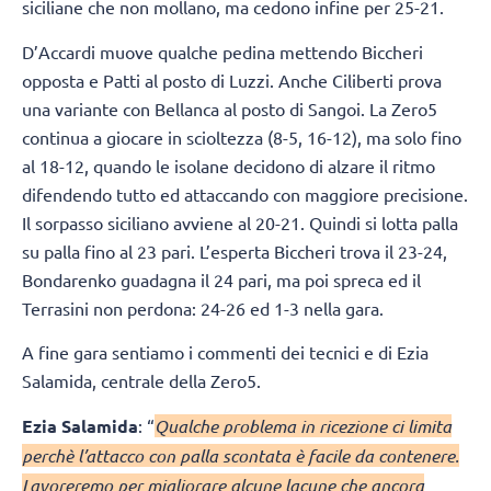
siciliane che non mollano, ma cedono infine per 25-21.
D’Accardi muove qualche pedina mettendo Biccheri
opposta e Patti al posto di Luzzi. Anche Ciliberti prova
una variante con Bellanca al posto di Sangoi. La Zero5
continua a giocare in scioltezza (8-5, 16-12), ma solo fino
al 18-12, quando le isolane decidono di alzare il ritmo
difendendo tutto ed attaccando con maggiore precisione.
Il sorpasso siciliano avviene al 20-21. Quindi si lotta palla
su palla fino al 23 pari. L’esperta Biccheri trova il 23-24,
Bondarenko guadagna il 24 pari, ma poi spreca ed il
Terrasini non perdona: 24-26 ed 1-3 nella gara.
A fine gara sentiamo i commenti dei tecnici e di Ezia
Salamida, centrale della Zero5.
Ezia Salamida
: “
Qualche problema in ricezione ci limita
perchè l’attacco con palla scontata è facile da contenere.
Lavoreremo per migliorare alcune lacune che ancora