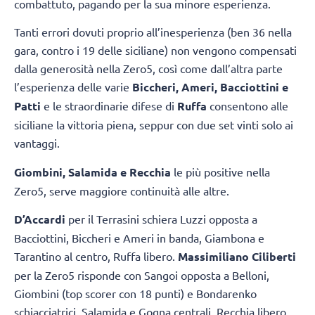
combattuto, pagando per la sua minore esperienza.
Tanti errori dovuti proprio all’inesperienza (ben 36 nella
gara, contro i 19 delle siciliane) non vengono compensati
dalla generosità nella Zero5, così come dall’altra parte
l’esperienza delle varie
Biccheri, Ameri, Bacciottini e
Patti
e le straordinarie difese di
Ruffa
consentono alle
siciliane la vittoria piena, seppur con due set vinti solo ai
vantaggi.
Giombini, Salamida e Recchia
le più positive nella
Zero5, serve maggiore continuità alle altre.
D’Accardi
per il Terrasini schiera Luzzi opposta a
Bacciottini, Biccheri e Ameri in banda, Giambona e
Tarantino al centro, Ruffa libero.
Massimiliano Ciliberti
per la Zero5 risponde con Sangoi opposta a Belloni,
Giombini (top scorer con 18 punti) e Bondarenko
schiacciatrici, Salamida e Gogna centrali, Recchia libero.