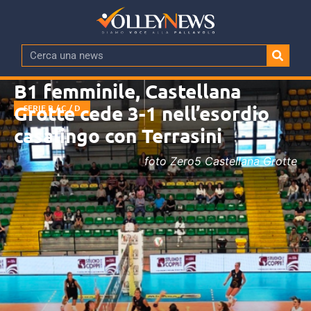
B1 femminile, Castellana
Grotte cede 3-1 nell’esordio
SERIE B / C / D
casalingo con Terrasini
foto Zero5 Castellana Grotte