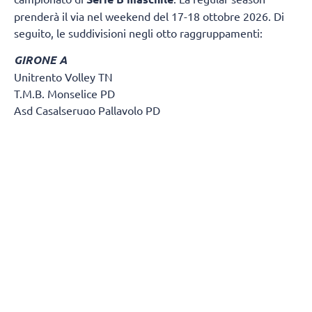
prenderà il via nel weekend del 17-18 ottobre 2026. Di
seguito, le suddivisioni negli otto raggruppamenti:
GIRONE A
Unitrento Volley TN
T.M.B. Monselice PD
Asd Casalserugo Pallavolo PD
Btm & Lametris Massanzago PD
S.S.C.D. Pallavolo Padova Srl
Volley Treviso TV
Olympo TV
Asd Volley Lions Clodia Boys
A.S.D. Olimpia
Polisportiva Cornedo A.D.
Bassano Volley A.S.D. VI
Sol Lucernari VI
A.S.D. Libertas
GIRONE B