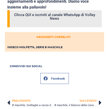
aggiornamenti e approfondimenti. Diamo voce
insieme alla pallavolo!
Clicca QUI e iscriviti al canale WhatsApp di Volley
News
ARGOMENTI CORRELATI
INDECO MOLFETTA
,
SERIE B MASCHILE
CONDIVIDI SUI SOCIAL
Facebook
PRECEDENTE
SUCCESSIVO
B maschile, Grottaglie a caccia del sogno serie A: “Daremo il massimo”
B maschile, il bilancio della Canottieri Ongina: “Al lavoro per il rilancio”