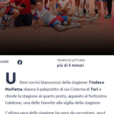
TEMPO DI LETTURA
SHARE
più di 5 minuti
U
ltimi sorrisi biancorossi della stagione:
l’Indeco
Molfetta
sbanca il palazzetto di via Cisterna di
Turi
e
chiude la stagione al quarto posto, appaiato al fortissimo
Galatone, una delle favorite alla vigilia della stagione.
L’ultima gara della stagione ha poco da raccontare, ma è