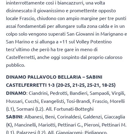
ininterrottamente così i biancazzurri, una volta
disinnescato il giovanissimo e promettente opposto
locale Frascio, chiudono con ampio margine per tre punti
assai fondamentali per allungare sulla zona calda e in un
colpo solo vengono superati San Giovanni in Marignano e
San Marino e si allunga a +11 sul Volley Potentino
terz’ultimo che però ha tre gare in meno di
Castelferretti, anche oggi sospinto dal proprio caloroso
pubblico.
DINAMO PALLAVOLO BELLARIA – SABINI
CASTELFERRETTI 1-3 (20-25, 21-25, 25-21, 18-25)
DINAMO
: Ciandrini, Pedrotti, Bandieri, Sampaoli, Virgili,
Mussari, Cucchi, Evangelisti, Tosi-Brandi, Frascio, Morelli
(L1), Sormani (L2). All. Fortunati-Botteghi
SABINI
: Albanesi, Beni, Corinaldesi, Galdenzi, Giaccaglia
(K), Mancinelli, Mariotti, Pettinari G., Pieroni, Pettinari M.
(L1), Palazzesi (L2). All. Giangiacomi- Pigliapoco.