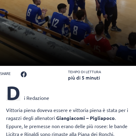
TEMPO DI LETTURA
SHARE
più di 5 minuti
D
i Redazione
Vittoria piena doveva essere e vittoria piena è stata per i
ragazzi degli allenatori
Giangiacomi – Pigliapoco
.
Eppure, le premesse non erano delle più rosee: le bande
Licitra e Rinaldi sono rimaste alla Piana dei Ronchi,