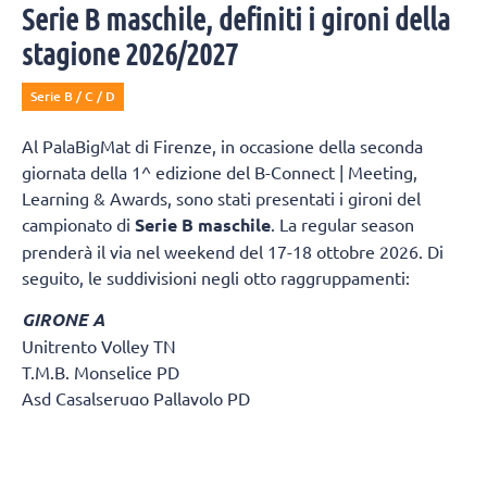
Serie B maschile, definiti i gironi della
stagione 2026/2027
Serie B / C / D
Al PalaBigMat di Firenze, in occasione della seconda
giornata della 1^ edizione del B-Connect | Meeting,
Learning & Awards, sono stati presentati i gironi del
campionato di
Serie B maschile
. La regular season
prenderà il via nel weekend del 17-18 ottobre 2026. Di
seguito, le suddivisioni negli otto raggruppamenti:
GIRONE A
Unitrento Volley TN
T.M.B. Monselice PD
Asd Casalserugo Pallavolo PD
Btm & Lametris Massanzago PD
S.S.C.D. Pallavolo Padova Srl
Volley Treviso TV