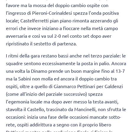
favore ma la mossa del doppio cambio ospite con
l’ingresso di Pieroni-Corinaldesi spezza l’onda positiva
locale; Castelferretti pian piano rimonta azzerando gli
errori che invece iniziano a fioccare nella metà campo
avversaria e così va sul 2-0 nel conto set dopo aver
ripristinato il sestetto di partenza.
I ritmi della gara restano bassi anche nel terzo parziale: le
squadre sentono eccessivamente la posta in palio. Ancora
una volta la Dinamo prende un buon margine fino al 13-7
ma la Sabini non molla ed ancora il doppio cambio tra
ospiti, oltre a quello di Gianmarco Pettinari per Galdenzi
(come all’inizio del parziale successivo) spezza
l’egemonia locale ma dopo aver messo la testa avanti,
stavolta il Castello, trascinato da Mancinelli, non sfrutta le
occasioni: inizia una fase delle occasioni mancate sotto-
rete, ospiti addirittura a segno con il proprio libero
Pettinari mentre nella confusione finale ci finisce la