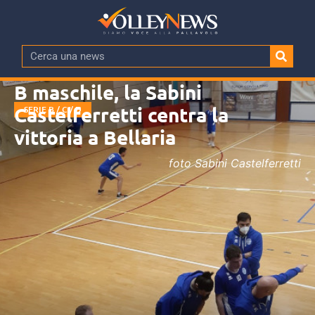
B maschile, la Sabini
Castelferretti centra la
SERIE B / C / D
vittoria a Bellaria
foto Sabini Castelferretti