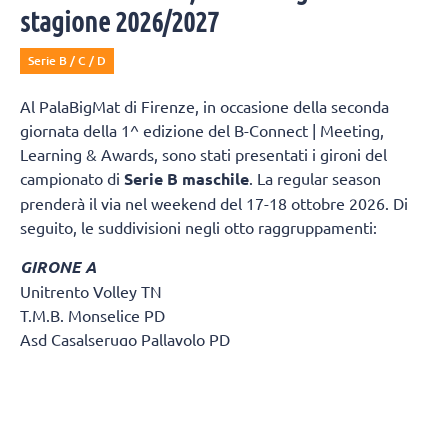
stagione 2026/2027
Serie B / C / D
Al PalaBigMat di Firenze, in occasione della seconda
giornata della 1^ edizione del B-Connect | Meeting,
Learning & Awards, sono stati presentati i gironi del
campionato di
Serie B maschile
. La regular season
prenderà il via nel weekend del 17-18 ottobre 2026. Di
seguito, le suddivisioni negli otto raggruppamenti:
GIRONE A
Unitrento Volley TN
T.M.B. Monselice PD
Asd Casalserugo Pallavolo PD
Btm & Lametris Massanzago PD
S.S.C.D. Pallavolo Padova Srl
Volley Treviso TV
Olympo TV