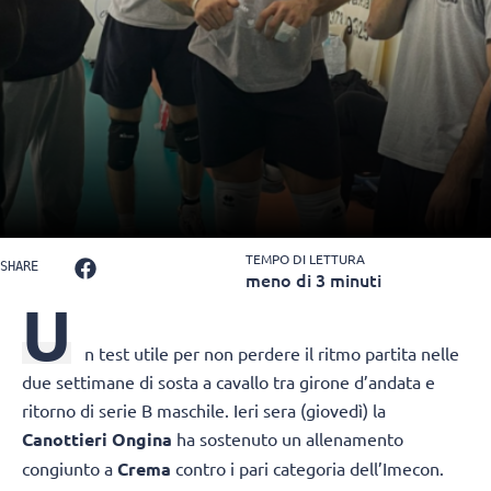
TEMPO DI LETTURA
SHARE
meno di 3 minuti
U
n test utile per non perdere il ritmo partita nelle
due settimane di sosta a cavallo tra girone d’andata e
ritorno di serie B maschile. Ieri sera (giovedì) la
Canottieri Ongina
ha sostenuto un allenamento
congiunto a
Crema
contro i pari categoria dell’Imecon.