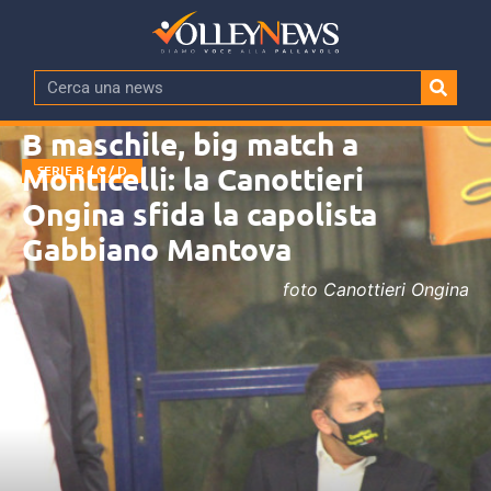
B maschile, big match a
Monticelli: la Canottieri
SERIE B / C / D
Ongina sfida la capolista
Gabbiano Mantova
foto Canottieri Ongina