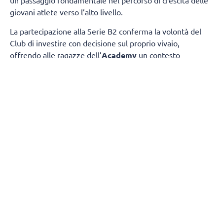
un passaggio fondamentale nel percorso di crescita delle
giovani atlete verso l’alto livello.
La partecipazione alla Serie B2 conferma la volontà del
Club di investire con decisione sul proprio vivaio,
offrendo alle ragazze dell’
Academy
un contesto
competitivo nel quale misurarsi ogni settimana con
società di grande tradizione e consolidata esperienza.
Il
gruppo sarà composto da atlete giovanissime,
provenienti dalle squadre under 17 e under 19.
gironi del campionato nazionale
La composizione dei
è
stata definita dalla FIPAV in vista della nuova stagione.
Il Girone C vedrà il
ChorusLife Volley Bergamo
Academy
affrontare un campionato di alto profilo
insieme a:
Valpala Brembana & Rolle
ASD Volley Lurano 95
Brescia Volley