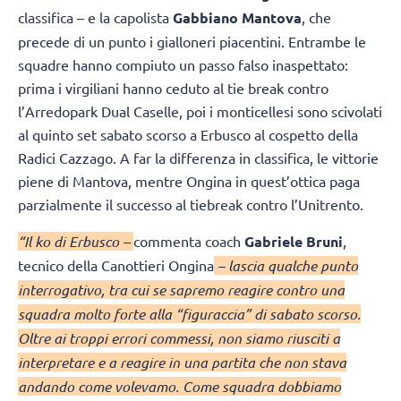
classifica – e la capolista
Gabbiano Mantova
, che
precede di un punto i gialloneri piacentini. Entrambe le
squadre hanno compiuto un passo falso inaspettato:
prima i virgiliani hanno ceduto al tie break contro
l’Arredopark Dual Caselle, poi i monticellesi sono scivolati
al quinto set sabato scorso a Erbusco al cospetto della
Radici Cazzago. A far la differenza in classifica, le vittorie
piene di Mantova, mentre Ongina in quest’ottica paga
parzialmente il successo al tiebreak contro l’Unitrento.
“Il ko di Erbusco –
commenta coach
Gabriele Bruni
,
tecnico della Canottieri Ongina
– lascia qualche punto
interrogativo, tra cui se sapremo reagire contro una
squadra molto forte alla “figuraccia” di sabato scorso.
Oltre ai troppi errori commessi, non siamo riusciti a
interpretare e a reagire in una partita che non stava
andando come volevamo. Come squadra dobbiamo