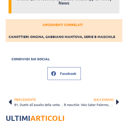
News
ARGOMENTI CORRELATI
CANOTTIERI ONGINA
,
GABBIANO MANTOVA
,
SERIE B MASCHILE
CONDIVIDI SUI SOCIAL
Facebook
PRECEDENTE
SUCCESSIVO
B1, Duetti all’assalto della vetta: domenica la sfida contro la capolista Nardi
B maschile: Volo Saber Palermo, missione etnea contro Volley Catania
ULTIMI
ARTICOLI