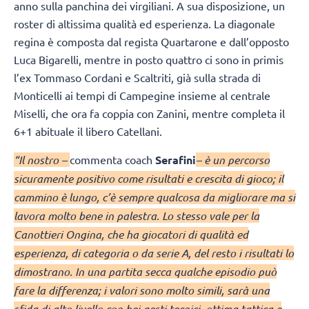
anno sulla panchina dei virgiliani. A sua disposizione, un
roster di altissima qualità ed esperienza. La diagonale
regina è composta dal regista Quartarone e dall’opposto
Luca Bigarelli, mentre in posto quattro ci sono in primis
l’ex Tommaso Cordani e Scaltriti, già sulla strada di
Monticelli ai tempi di Campegine insieme al centrale
Miselli, che ora fa coppia con Zanini, mentre completa il
6+1 abituale il libero Catellani.
“Il nostro –
commenta coach
Serafini
– è un percorso
sicuramente positivo come risultati e crescita di gioco; il
cammino è lungo, c’è sempre qualcosa da migliorare ma si
lavora molto bene in palestra. Lo stesso vale per la
Canottieri Ongina, che ha giocatori di qualità ed
esperienza, di categoria o da serie A, del resto i risultati lo
dimostrano. In una partita secca qualche episodio può
fare la differenza; i valori sono molto simili, sarà una
sfida di alto livello con bei gesti tecnici, ottima tattica e