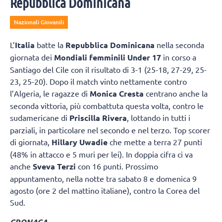
Repubblica Dominicana
Nazionali Giovanili
L’
Italia
batte la
Repubblica Dominicana
nella seconda
giornata dei
Mondiali femminili Under 17
in corso a
Santiago del Cile con il risultato di 3-1 (25-18, 27-29, 25-
23, 25-20). Dopo il match vinto nettamente contro
l’Algeria, le ragazze di
Monica Cresta
centrano anche la
seconda vittoria, più combattuta questa volta, contro le
sudamericane di
Priscilla Rivera
, lottando in tutti i
parziali, in particolare nel secondo e nel terzo. Top scorer
di giornata,
Hillary Uwadie
che mette a terra 27 punti
(48% in attacco e 5 muri per lei). In doppia cifra ci va
anche
Sveva Terzi
con 16 punti. Prossimo
appuntamento, nella notte tra sabato 8 e domenica 9
agosto (ore 2 del mattino italiane), contro la Corea del
Sud.
CRONACA