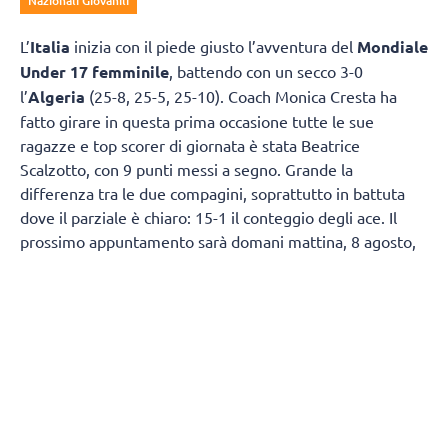
Nazionali Giovanili
L’
Italia
inizia con il piede giusto l’avventura del
Mondiale
Under 17 femminile
, battendo con un secco 3-0
l’
Algeria
(25-8, 25-5, 25-10). Coach Monica Cresta ha
fatto girare in questa prima occasione tutte le sue
ragazze e top scorer di giornata è stata Beatrice
Scalzotto, con 9 punti messi a segno. Grande la
differenza tra le due compagini, soprattutto in battuta
dove il parziale è chiaro: 15-1 il conteggio degli ace. Il
prossimo appuntamento sarà domani mattina, 8 agosto,
sempre alle ore 2 italiane, contro la Repubblica
Dominicana.
IL TABELLINO
ITALIA 3
ALGERIA 0
(25-8, 25-5, 25-10)
ITALIA:
Borello 7, Pettiti 6, Uwadie 1, Terzi 7, Scalzotto