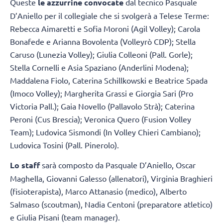
Queste
le azzurrine convocate
dal tecnico Pasquale
D’Aniello per il collegiale che si svolgerà a Telese Terme:
Rebecca Aimaretti e Sofia Moroni (Agil Volley); Carola
Bonafede e Arianna Bovolenta (Volleyrò CDP); Stella
Caruso (Lunezia Volley); Giulia Colleoni (Pall. Gorle);
Stella Cornelli e Asia Spaziano (Anderlini Modena);
Maddalena Fiolo, Caterina Schillkowski e Beatrice Spada
(Imoco Volley); Margherita Grassi e Giorgia Sari (Pro
Victoria Pall.); Gaia Novello (Pallavolo Strà); Caterina
Peroni (Cus Brescia); Veronica Quero (Fusion Volley
Team); Ludovica Sismondi (In Volley Chieri Cambiano);
Ludovica Tosini (Pall. Pinerolo).
Lo staff
sarà composto da Pasquale D’Aniello, Oscar
Maghella, Giovanni Galesso (allenatori), Virginia Braghieri
(fisioterapista), Marco Attanasio (medico), Alberto
Salmaso (scoutman), Nadia Centoni (preparatore atletico)
e Giulia Pisani (team manager).