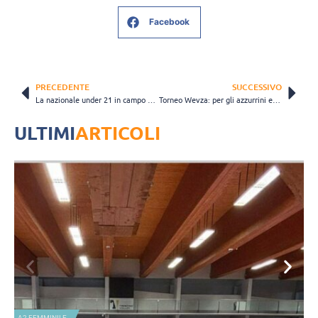
Facebook
PRECEDENTE
SUCCESSIVO
La nazionale under 21 in campo per uno stage congiunto con la Bulgaria
Torneo Wevza: per gli azzurrini esordio il 1° luglio contro l’Olanda
ULTIMI
ARTICOLI
A2 FEMMINILE
N