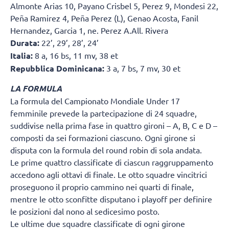
Almonte Arias 10, Payano Crisbel 5, Perez 9, Mondesi 22,
Peña Ramirez 4, Peña Perez (L), Genao Acosta, Fanil
Hernandez, Garcia 1, ne. Perez A.All. Rivera
Durata:
22’, 29’, 28’, 24’
Italia:
8 a, 16 bs, 11 mv, 38 et
Repubblica Dominicana:
3 a, 7 bs, 7 mv, 30 et
LA FORMULA
La formula del Campionato Mondiale Under 17
femminile prevede la partecipazione di 24 squadre,
suddivise nella prima fase in quattro gironi – A, B, C e D –
composti da sei formazioni ciascuno. Ogni girone si
disputa con la formula del round robin di sola andata.
Le prime quattro classificate di ciascun raggruppamento
accedono agli ottavi di finale. Le otto squadre vincitrici
proseguono il proprio cammino nei quarti di finale,
mentre le otto sconfitte disputano i playoff per definire
le posizioni dal nono al sedicesimo posto.
Le ultime due squadre classificate di ogni girone