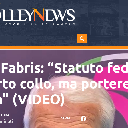
Fabris: “Statuto fe
to collo, ma porter
a” (VIDEO)
TTURA
SHARE
minuti