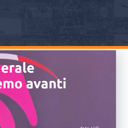
derale
emo avanti