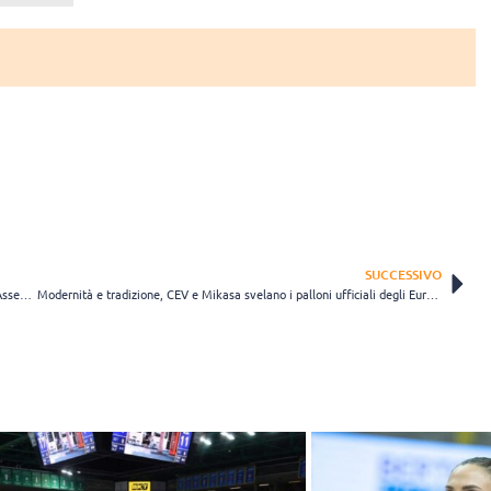
SUCCESSIVO
Dallo statuto federale al peso di voto dell’A1: ecco cosa ha deciso l’Assemblea LVF
Modernità e tradizione, CEV e Mikasa svelano i palloni ufficiali degli Europei 2026