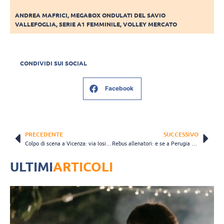
ANDREA MAFRICI
,
MEGABOX ONDULATI DEL SAVIO
VALLEFOGLIA
,
SERIE A1 FEMMINILE
,
VOLLEY MERCATO
CONDIVIDI SUI SOCIAL
Facebook
PRECEDENTE
SUCCESSIVO
Colpo di scena a Vicenza: via Iosi, squadra affidata a Volpini
Rebus allenatori: e se a Perugia o Piacenza piacesse l’idea Di Pinto?
ULTIMI
ARTICOLI