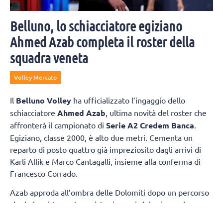
Belluno, lo schiacciatore egiziano
Ahmed Azab completa il roster della
squadra veneta
Volley Mercato
Il
Belluno Volley
ha ufficializzato l’ingaggio dello
schiacciatore
Ahmed Azab
, ultima novità del roster che
affronterà il campionato di
Serie A2 Credem Banca
.
Egiziano, classe 2000, è alto due metri. Cementa un
reparto di posto quattro già impreziosito dagli arrivi di
Karli Allik e Marco Cantagalli, insieme alla conferma di
Francesco Corrado.
Azab approda all’ombra delle Dolomiti dopo un percorso
che lo ha visto protagonista sia con i club, sia con la
maglia della propria Nazionale. Tra i pilastri dell’Egitto,