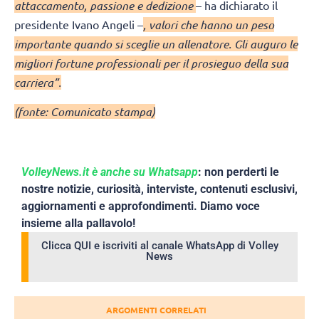
attaccamento, passione e dedizione
– ha dichiarato il
presidente Ivano Angeli –
, valori che hanno un peso
importante quando si sceglie un allenatore. Gli auguro le
migliori fortune professionali per il prosieguo della sua
carriera”.
(fonte: Comunicato stampa)
VolleyNews.it è anche su Whatsapp
: non perderti le
nostre notizie, curiosità, interviste, contenuti esclusivi,
aggiornamenti e approfondimenti. Diamo voce
insieme alla pallavolo!
Clicca QUI e iscriviti al canale WhatsApp di Volley
News
ARGOMENTI CORRELATI