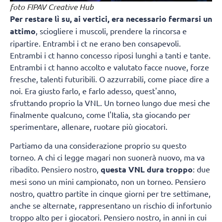
foto FIPAV Creative Hub
Per restare lì su, ai vertici, era necessario fermarsi un
attimo
, sciogliere i muscoli, prendere la rincorsa e
ripartire. Entrambi i ct ne erano ben consapevoli.
Entrambi i ct hanno concesso riposi lunghi a tanti e tante.
Entrambi i ct hanno accolto e valutato facce nuove, forze
fresche, talenti futuribili. O azzurrabili, come piace dire a
noi. Era giusto farlo, e farlo adesso, quest'anno,
sfruttando proprio la VNL. Un torneo lungo due mesi che
finalmente qualcuno, come l'Italia, sta giocando per
sperimentare, allenare, ruotare più giocatori.
Partiamo da una considerazione proprio su questo
torneo. A chi ci legge magari non suonerà nuovo, ma va
ribadito. Pensiero nostro,
questa VNL dura troppo
: due
mesi sono un mini campionato, non un torneo. Pensiero
nostro, quattro partite in cinque giorni per tre settimane,
anche se alternate, rappresentano un rischio di infortunio
troppo alto per i giocatori. Pensiero nostro, in anni in cui