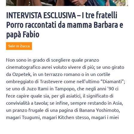
INTERVISTA ESCLUSIVA – I tre fratelli
Porro raccontati da mamma Barbara e
papà Fabio
Sale in Zucca
Non sono in grado di scegliere quale pranzo
cinematografico avrei voluto vivere di più; se uno girato
da Ozpetek, in un terrazzo romano o in un cortile
ombreggiato di Trastevere come nell’ultimo “Diamanti”;
se uno di Juzo Itami in Tampopo, che negli anni ’90 ci
fece capire quale sia, per gli asiatici, il significato di
convivialità a tavola; se infine, sempre restando in Asia,
un pranzo frugale di una pagina di Banana Yoshimoto,
magari Tsugumi, magari Kitchen stesso, magari i miei
lettori ne individueranno altri, oppure trascorse solo
cinque righe da questa considerazione, si chiederanno