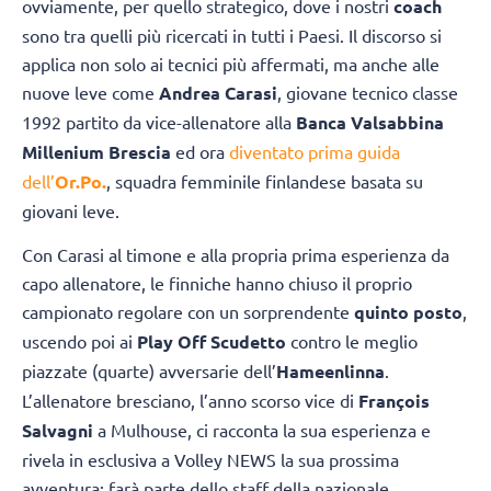
ovviamente, per quello strategico, dove i nostri
coach
sono tra quelli più ricercati in tutti i Paesi. Il discorso si
applica non solo ai tecnici più affermati, ma anche alle
nuove leve come
Andrea Carasi
, giovane tecnico classe
1992 partito da vice-allenatore alla
Banca Valsabbina
Millenium Brescia
ed ora
diventato prima guida
dell’
Or.Po.
, squadra femminile finlandese basata su
giovani leve.
Con Carasi al timone e alla propria prima esperienza da
capo allenatore, le finniche hanno chiuso il proprio
campionato regolare con un sorprendente
quinto posto
,
uscendo poi ai
Play Off Scudetto
contro le meglio
piazzate (quarte) avversarie dell’
Hameenlinna
.
L’allenatore bresciano, l’anno scorso vice di
François
Salvagni
a Mulhouse, ci racconta la sua esperienza e
rivela in esclusiva a Volley NEWS la sua prossima
avventura: farà parte dello staff della nazionale