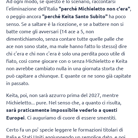
Ad ogni modo, se questo è lo scenario, raccontarsi
l'eliminazione dell'Italia
"perché Michieletto non c'era"
,
o peggio ancora
"perché Keita Santo Subito"
ha poco
senso. Se a saltare è la ricezione, e se a battere non si
batte come gli avversari (14 ace a 5, non
dimentichiamolo, senza contare tutte quelle palle che
ace non sono state, ma male hanno fatto lo stesso) dire
chi c'era e chi non c'era è solo una perdita poco utile di
fiato, così come giocare con o senza Michieletto e Keita
non avrebbe cambiato nulla in una giornata storta che
può capitare a chiunque. E quante ce ne sono già capitate
in passato.
Keita, poi, non sarà azzurro prima del 2027, mentre
Michieletto... pure. Nel senso che, a quanto ci risulta,
sarà praticamente impossibile vederlo a questi
Europei
. Ci auguriamo di cuore di essere smentiti.
Certo fa un po' specie leggere le formazioni titolari di
Italia e Stati Uniti aggiungendo un semplice dato, e poi