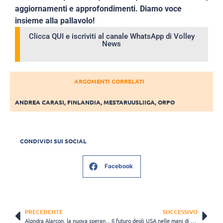
aggiornamenti e approfondimenti. Diamo voce
insieme alla pallavolo!
Clicca QUI e iscriviti al canale WhatsApp di Volley
News
ARGOMENTI CORRELATI
ANDREA CARASI
,
FINLANDIA
,
MESTARUUSLIIGA
,
ORPO
CONDIVIDI SUI SOCIAL
Facebook
PRECEDENTE
SUCCESSIVO
Alondra Alarcon, la nuova speranza del Perù: “Il mio modello è Gabi”
Il futuro degli USA nelle mani di Kami Miner: “Sogno Los Angeles 2028”