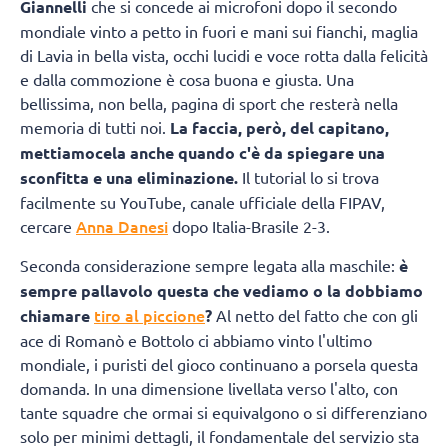
Giannelli
che si concede ai microfoni dopo il secondo
mondiale vinto a petto in fuori e mani sui fianchi, maglia
di Lavia in bella vista, occhi lucidi e voce rotta dalla felicità
e dalla commozione è cosa buona e giusta. Una
bellissima, non bella, pagina di sport che resterà nella
memoria di tutti noi.
La faccia, però, del capitano,
mettiamocela anche quando c'è da spiegare una
sconfitta e una eliminazione.
Il tutorial lo si trova
facilmente su YouTube, canale ufficiale della FIPAV,
Anna Danesi
cercare
dopo Italia-Brasile 2-3.
Seconda considerazione sempre legata alla maschile:
è
sempre pallavolo questa che vediamo o la dobbiamo
tiro al piccione
chiamare
?
Al netto del fatto che con gli
ace di Romanò e Bottolo ci abbiamo vinto l'ultimo
mondiale, i puristi del gioco continuano a porsela questa
domanda. In una dimensione livellata verso l'alto, con
tante squadre che ormai si equivalgono o si differenziano
solo per minimi dettagli, il fondamentale del servizio sta