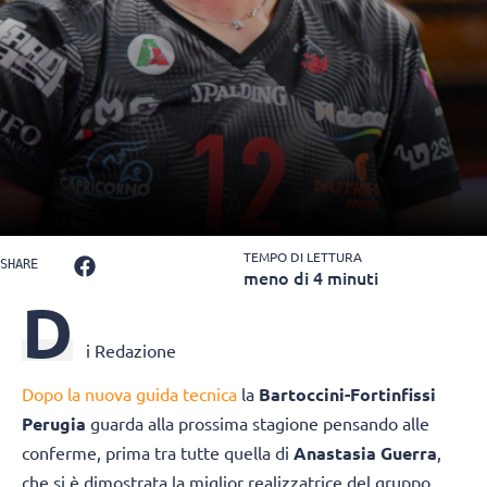
TEMPO DI LETTURA
SHARE
meno di 4 minuti
D
i Redazione
Dopo la nuova guida tecnica
la
Bartoccini-Fortinfissi
Perugia
guarda alla prossima stagione pensando alle
conferme, prima tra tutte quella di
Anastasia Guerra
,
che si è dimostrata la miglior realizzatrice del gruppo