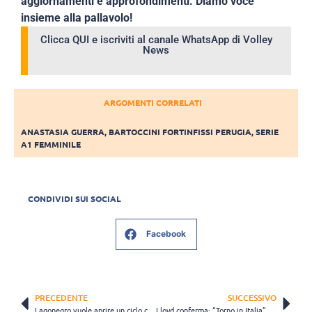
aggiornamenti e approfondimenti. Diamo voce
insieme alla pallavolo!
Clicca QUI e iscriviti al canale WhatsApp di Volley
News
ARGOMENTI CORRELATI
ANASTASIA GUERRA
,
BARTOCCINI FORTINFISSI PERUGIA
,
SERIE
A1 FEMMINILE
CONDIVIDI SUI SOCIAL
Facebook
PRECEDENTE
SUCCESSIVO
Lagonegro vuole aprire un ciclo con Barbiero: “Manca la firma, ma mi hanno blindato”
Lloyd conferma: “Torno in Italia”. Busto la aspetta, con Degradi?