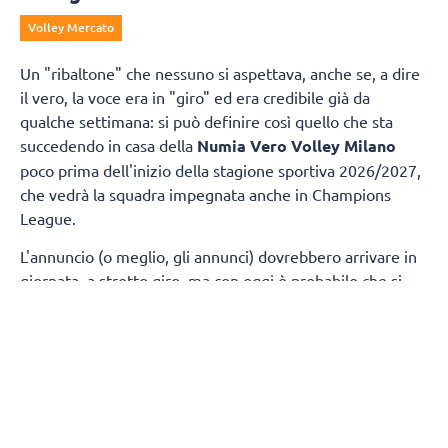
Volley Mercato
Un "ribaltone" che nessuno si aspettava, anche se, a dire
il vero, la voce era in "giro" ed era credibile già da
qualche settimana: si può definire così quello che sta
succedendo in casa della
Numia Vero Volley Milano
poco prima dell'inizio della stagione sportiva 2026/2027,
che vedrà la squadra impegnata anche in Champions
League.
L'annuncio (o meglio, gli annunci) dovrebbero arrivare in
giornata, a stretto giro, ma con oggi è probabile che si
chiuderà il rapporto tra
Stefano Lavarini
e il Consorzio
Vero Volley. Una storia, quella con il tecnico di Omegna,
iniziata nell'estate del 2024 e che ha portato la Numia a
due finali scudetto e alla conquista di una Supercoppa.
Per Lavarini si prospetta la possibilità di un ritorno al
Fenerbahce di Istanbul, la società che aveva lasciato