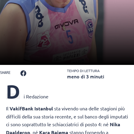
TEMPO DI LETTURA
SHARE
meno di 3 minuti
D
i Redazione
Il
VakifBank Istanbul
sta vivendo una delle stagioni più
difficili della sua storia recente, e sul banco degli imputati
ci sono soprattutto le schiacciatrici di posto 4: né
Nika
Daalderop
, né
Kara Bajema
stanno fornendo a