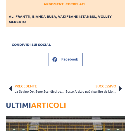
ARGOMENTI CORRELATI
ALI FRANTTI
,
BIANKA BUSA
,
VAKIFBANK ISTANBUL
,
VOLLEY
MERCATO
CONDIVIDI SUI SOCIAL
Facebook
PRECEDENTE
SUCCESSIVO
La Savino Del Bene Scandicci punta forte su Britt Herbots
Busto Arsizio può ripartire da Lloyd, per Rosamaria un futuro da “italiana”?
ULTIMI
ARTICOLI