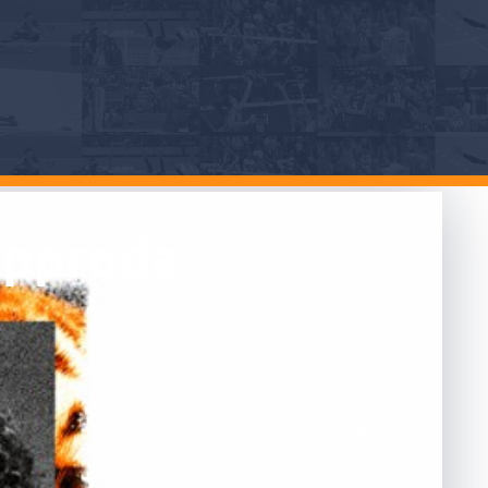
 approda
Foto Eczacibasi Spor Kulubu