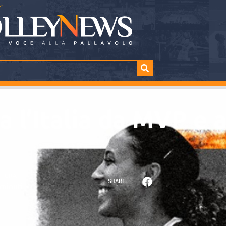
a l’Italia da MVP e
TTURA
SHARE
minuti