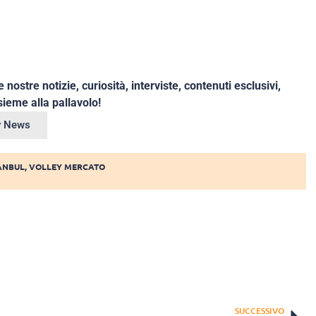
e nostre notizie, curiosità, interviste, contenuti esclusivi,
ieme alla pallavolo!
ey News
TANBUL
,
VOLLEY MERCATO
SUCCESSIVO