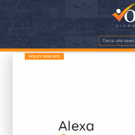
VOLLEY MERCATO
Alexa Gray lasci
all’Eczacibasi
DATA PUBBLICAZIONE
TEMPO DI LE
1 Giugno 2023
meno di 3 