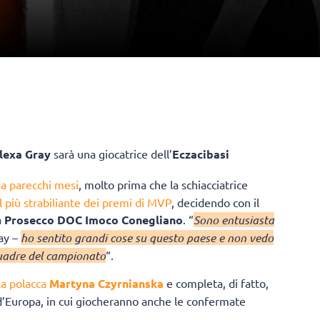
lexa Gray
sarà una giocatrice dell’
Eczacibasi
 da parecchi mesi
, molto prima che la schiacciatrice
l più strabiliante dei premi di MVP
, decidendo con il
a
Prosecco DOC Imoco Conegliano
. “
Sono entusiasta
ay –
ho sentito grandi cose su questo paese e non vedo
squadre del campionato
“.
la polacca
Martyna Czyrnianska
e completa, di fatto,
 d’Europa, in cui giocheranno anche le confermate